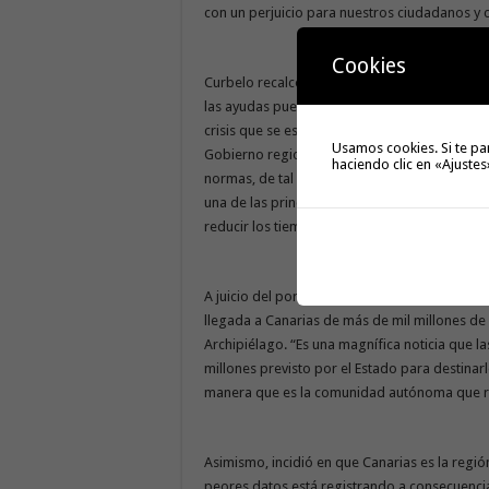
con un perjuicio para nuestros ciudadanos y 
Cookies
Curbelo recalcó que “hay que hacer un esfuerz
las ayudas puedan llegar cuanto antes a los b
crisis que se está viviendo en estos momentos”
Usamos cookies. Si te pa
Gobierno regional en este sentido, que está 
haciendo clic en «Ajustes
normas, de tal manera que permita simplific
una de las principales demandas de la ciuda
reducir los tiempos de la tramitación y conce
A juicio del portavoz de ASG en la Cámara re
llegada a Canarias de más de mil millones de
Archipiélago. “Es una magnífica noticia que la
millones previsto por el Estado para destina
manera que es la comunidad autónoma que reci
Asimismo, incidió en que Canarias es la regi
peores datos está registrando a consecuencia 