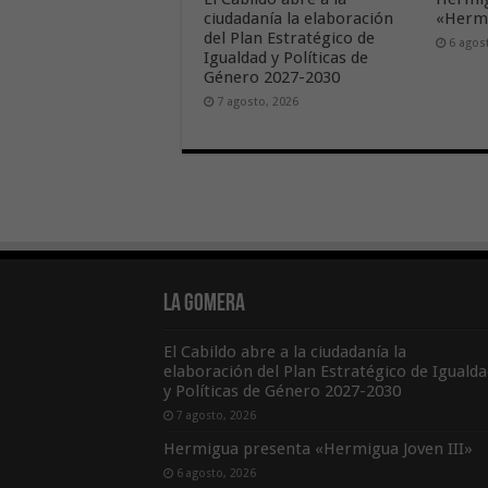
ciudadanía la elaboración
«Hermi
del Plan Estratégico de
6 agos
Igualdad y Políticas de
Género 2027-2030
7 agosto, 2026
La Gomera
El Cabildo abre a la ciudadanía la
elaboración del Plan Estratégico de Igualda
y Políticas de Género 2027-2030
7 agosto, 2026
Hermigua presenta «Hermigua Joven III»
6 agosto, 2026