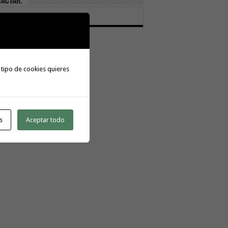
tactar:
meratoday@gmail.com
 tipo de cookies quieres
s
Aceptar todo