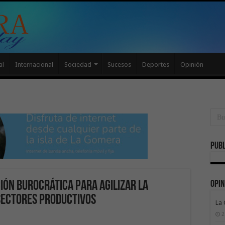
al
Internacional
Sociedad
Sucesos
Deportes
Opinión
Publ
Opin
ión burocrática para agilizar la
 sectores productivos
La
2