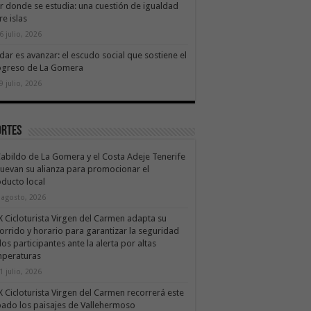
ir donde se estudia: una cuestión de igualdad
re islas
6 julio, 2026
dar es avanzar: el escudo social que sostiene el
ogreso de La Gomera
9 julio, 2026
ortes
Cabildo de La Gomera y el Costa Adeje Tenerife
uevan su alianza para promocionar el
ducto local
 agosto, 2026
X Cicloturista Virgen del Carmen adapta su
orrido y horario para garantizar la seguridad
los participantes ante la alerta por altas
mperaturas
1 julio, 2026
X Cicloturista Virgen del Carmen recorrerá este
ado los paisajes de Vallehermoso