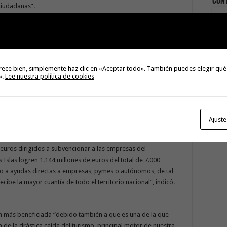
Con
ciudadanas”.
go
o por agilizar la tramitación administrativa, de tal manera que
eneficiarios, sin mayor demora, para paliar la situación de
. En esta línea, puso en valor la senda que está siguiendo el
rece bien, simplemente haz clic en «Aceptar todo». También puedes elegir qué
tramitando un nuevo decreto para modificar diferentes
».
Lee nuestra política de cookies
ar la burocracia. “Con estos pasos podemos dar respuesta a
danía y de nuestros empresarios, para que así podamos lograr
sión de subvenciones”, puntualizó.
Ajuste
gional, estas medidas son indispensables, especialmente con la
 euros dirigidos a subvencionar a las empresas del
s Islas logren 1.144 millones de euros del total de 7.000
rlo a ayudas directas a empresas, pymes o autónomos, de tal
be la mayor cuantía de todo el territorio nacional”, indicó.
ón más beneficiada “debido también a que es una de la que
de la drástica caída del turismo, principal motor de nuestra