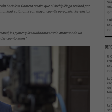
Viv
ón Socialista Gomera resalta que el Archipiélago recibirá por
ent
comunidad autónoma con mayor cuantía para paliar los efectos
2
Cui
pr
1
esarial, las pymes y los autónomos están atravesando un
udas cuanto antes”
Dep
El 
ren
pro
3
La 
rec
de 
te
3
La 
sáb