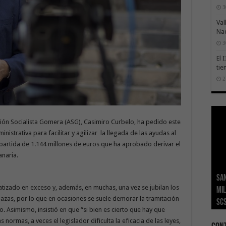
3
Val
Na
3
El 
tie
2
ión Socialista Gomera (ASG), Casimiro Curbelo, ha pedido este
inistrativa para facilitar y agilizar la llegada de las ayudas al
 partida de 1.144 millones de euros que ha aprobado derivar el
naria.
San
Ge
El 
Tra
Vis
San
atizado en exceso y, además, en muchas, una vez se jubilan los
mil
Índ
POS
adh
viv
los
lazas, por lo que en ocasiones se suele demorar la tramitación
SC
añ
tr
Ca
ase
eco
. Asimismo, insistió en que “si bien es cierto que hay que
normas, a veces el legislador dificulta la eficacia de las leyes,