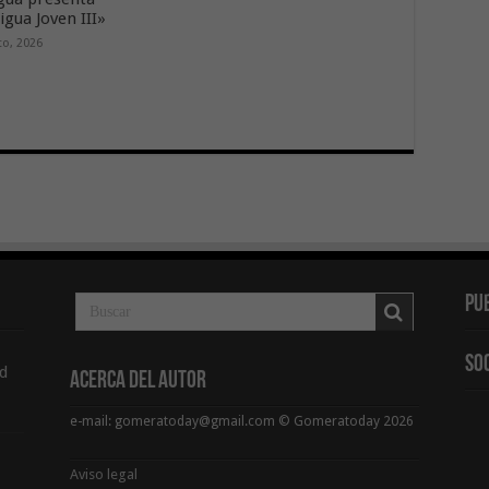
gua Joven III»
to, 2026
Pu
So
d
Acerca del Autor
e-mail: gomeratoday@gmail.com © Gomeratoday 2026
Aviso legal