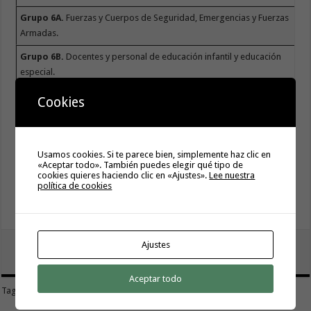
Grupo 6A.
Fuerzas y Cuerpos de Seguridad, Emergencias y Fuerzas
Armadas.
Grupo 6B.
Docentes y personal de educación infantil y educación
especial.
Grupo 6C.
Docentes y personal de educación primaria y
Cookies
secundaria.
Grupo 7.
Personas con menos de 60 años con condiciones de
riesgo al to de COVID-19 grave .
Usamos cookies. Si te parece bien, simplemente haz clic en
«Aceptar todo». También puedes elegir qué tipo de
Grupo 8.
Personas de 56-59 años.
cookies quieres haciendo clic en «Ajustes».
Lee nuestra
política de cookies
Grupo 9.
Personas de 45-55 años.
tweet
Ajustes
Aceptar todo
Tags
VACUNAS CONTRA LA COVID-19