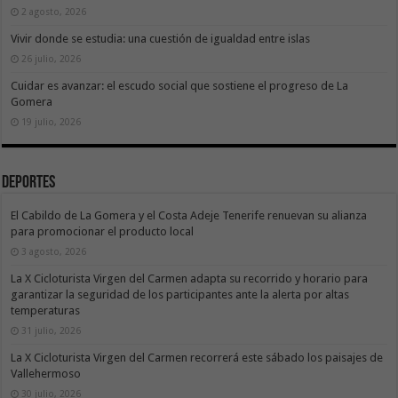
2 agosto, 2026
Vivir donde se estudia: una cuestión de igualdad entre islas
26 julio, 2026
Cuidar es avanzar: el escudo social que sostiene el progreso de La
Gomera
19 julio, 2026
Deportes
El Cabildo de La Gomera y el Costa Adeje Tenerife renuevan su alianza
para promocionar el producto local
3 agosto, 2026
La X Cicloturista Virgen del Carmen adapta su recorrido y horario para
garantizar la seguridad de los participantes ante la alerta por altas
temperaturas
31 julio, 2026
La X Cicloturista Virgen del Carmen recorrerá este sábado los paisajes de
Vallehermoso
30 julio, 2026