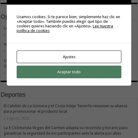
Opinión
Usamos cookies. Si te parece bien, simplemente haz clic en
«Aceptar todo». También puedes elegir qué tipo de
cookies quieres haciendo clic en «Ajustes».
Lee nuestra
La Gomera transforma su modelo energético
política de cookies
2 agosto, 2026
Vivir donde se estudia: una cuestión de igualdad entre islas
26 julio, 2026
Ajustes
Cuidar es avanzar: el escudo social que sostiene el progreso de La
Gomera
Aceptar todo
19 julio, 2026
Deportes
El Cabildo de La Gomera y el Costa Adeje Tenerife renuevan su alianza
para promocionar el producto local
3 agosto, 2026
La X Cicloturista Virgen del Carmen adapta su recorrido y horario para
garantizar la seguridad de los participantes ante la alerta por altas