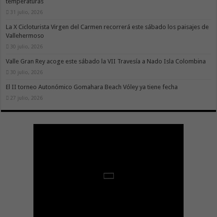
temperaturas
31 julio, 2026
La X Cicloturista Virgen del Carmen recorrerá este sábado los paisajes de
Vallehermoso
30 julio, 2026
Valle Gran Rey acoge este sábado la VII Travesía a Nado Isla Colombina
30 julio, 2026
El II torneo Autonómico Gomahara Beach Vóley ya tiene fecha
27 julio, 2026