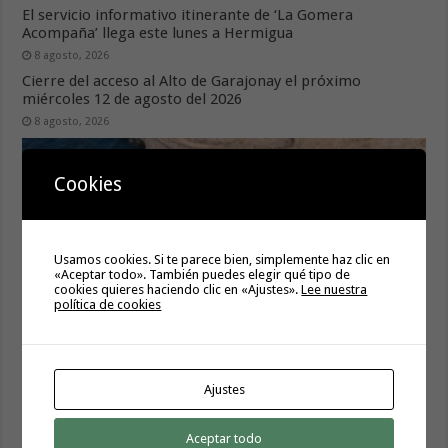
El servicio informativo itinerante de ‘La Gomera
Acompaña’ llega este lunes a Hermigua
8 agosto, 2026
Cierre del acceso al Alto de Garajonay el próximo
miércoles 12 de agosto del 2026
8 agosto, 2026
Cookies
Usamos cookies. Si te parece bien, simplemente haz clic en
«Aceptar todo». También puedes elegir qué tipo de
cookies quieres haciendo clic en «Ajustes».
Lee nuestra
política de cookies
El Cabildo inicia la fase final de la adecuación del entorno
de La Rajita con la pavimentación de los aparcamientos
Ajustes
8 agosto, 2026
Aceptar todo