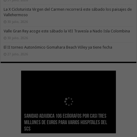
La X Cicloturista Virgen del Carmen recorrerá este sábado los paisajes de
Vallehermoso
30 julio, 2026
Valle Gran Rey acoge este sábado la VII Travesía a Nado Isla Colombina
30 julio, 2026
El II torneo Autonómico Gomahara Beach Vóley ya tiene fecha
27 julio, 2026
Sanidad adjudica 106 ecógrafos por casi tres
Gesplan logra la máxima puntuación en el
El Gobierno canario concede ayudas del
Transición Ecológica coordina con Ashotel su
Visocan incorpora 170 pisos a su parque de
Sanidad refuerza la capacidad diagnóstica de
millones de euros para varios hospitales del
Índice de Transparencia de Canarias por cuarto
POSEICAN-Pesca al sector por valor de 7,09 M€
adhesión a la Red de Refugios Climáticos de
vivienda protegida en régimen de alquiler
los centros de salud con el impulso de la
SCS
año consecutivo
tras aumentar las cuantías
Canarias
asequible de Tenerife
ecografía clínica