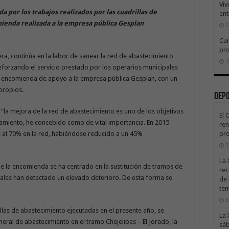
Viv
a por los trabajos realizados por las cuadrillas de
ent
ienda realizada a la empresa pública Gesplan
2
Cui
pr
a, continúa en la labor de sanear la red de abastecimiento
1
eforzando el servicio prestado por los operarios municipales
la encomienda de apoyo a la empresa pública Gesplan, con un
propios.
Dep
e “la mejora de la red de abastecimiento es uno de los objetivos
El 
tamiento, he concebido como de vital importancia. En 2015
ren
s al 70% en la red, habiéndose reducido a un 45%
pro
3
La 
de la encomienda se ha centrado en la sustitución de tramos de
rec
pales han detectado un elevado deterioro. De esta forma se
de 
te
3
illas de abastecimiento ejecutadas en el presente año, se
La 
neral de abastecimiento en el tramo Chejelipes – El Jorado, la
sáb