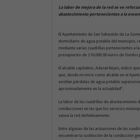
La labor de mejora de la red se ve reforzad
abastecimiento pertenecientes a la encom
El Ayuntamiento de San Sebastián de La Gomer
domiciliario de agua potable del municipio, r
mediante varias cuadrillas pertenecientes a 
presupuesto de 210.000,00 euros de fondos 
El alcalde capitalino, Adasat Reyes, indicó qu
que, desde mi inicio como alcalde en el Ayun
existían pérdidas de agua potable superiore
aproximadamente en la actualidad”.
La labor de las cuadrillas de abastecimiento 
conducciones en las que los servicios munici
sanea la red definitivamente.
Entre algunas de las actuaciones de las cuadr
encuentran la sustitución de la conducción ge