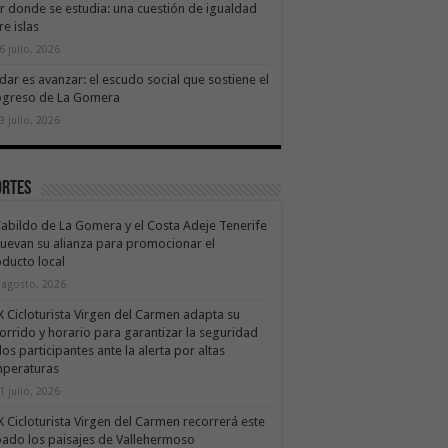
ir donde se estudia: una cuestión de igualdad
re islas
6 julio, 2026
dar es avanzar: el escudo social que sostiene el
ogreso de La Gomera
9 julio, 2026
ortes
Cabildo de La Gomera y el Costa Adeje Tenerife
uevan su alianza para promocionar el
ducto local
 agosto, 2026
X Cicloturista Virgen del Carmen adapta su
orrido y horario para garantizar la seguridad
los participantes ante la alerta por altas
mperaturas
1 julio, 2026
X Cicloturista Virgen del Carmen recorrerá este
ado los paisajes de Vallehermoso