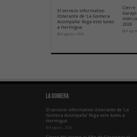
Cierre 
El servicio informativo
Garajo
itinerante de ‘La Gomera
miérco
Acompaña’ llega este lunes
2026
a Hermigua
8 agos
8 agosto, 2026
La Gomera
El servicio informativo itinerante de ‘La
Gomera Acompaña’ llega este lunes a
Hermigua
8 agosto, 2026
Cierre del acceso al Alto de Garajonay el