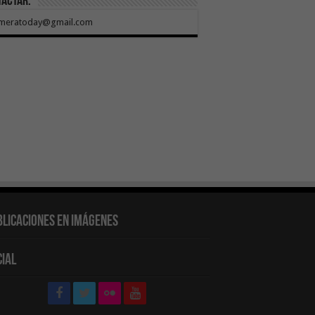
tactar:
meratoday@gmail.com
blicaciones en Imágenes
cial