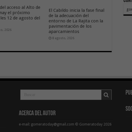
Con
del acceso al Alto de
go
El Cabildo inicia la fase final
nay el próximo
de la adecuación del
les 12 de agosto del
entorno de La Rajita con la
pavimentación de los
to, 2026
aparcamientos
8 agosto, 2026
Pu
So
Acerca del Autor
e-mail: gomeratoday@gmail.com © Gomeratoday 2026