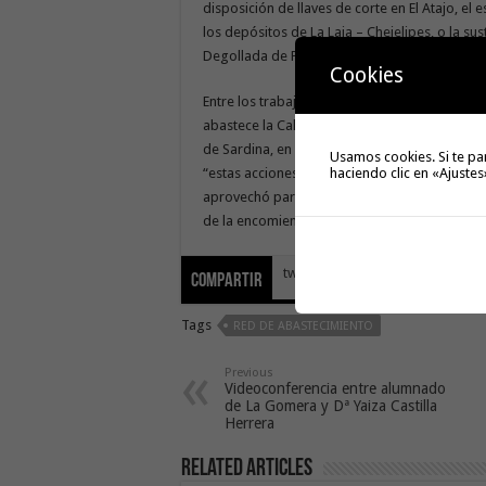
disposición de llaves de corte en El Atajo, e
los depósitos de La Laja – Chejelipes, o la su
Degollada de Peraza y Las Toscas.
Cookies
Entre los trabajos planteados para continuar 
abastece la Calle Simón Bolívar en La Ladera,
de Sardina, en la zona de Tecina.Por su parte 
Usamos cookies. Si te pa
haciendo clic en «Ajustes
“estas acciones son indispensables para gara
aprovechó para agradecer la excelente labor r
de la encomienda como las formadas por el p
tweet
Compartir
Tags
RED DE ABASTECIMIENTO
Previous
Videoconferencia entre alumnado
de La Gomera y Dª Yaiza Castilla
Herrera
Related Articles