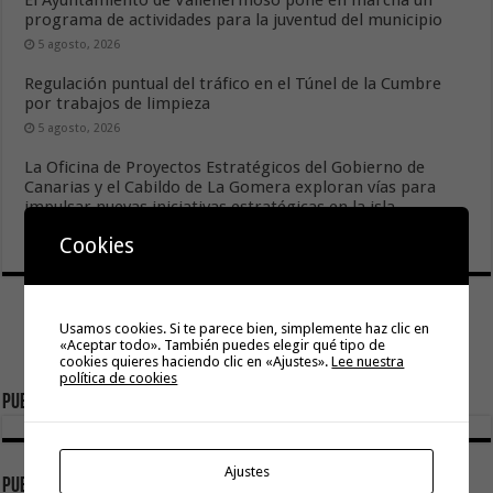
programa de actividades para la juventud del municipio
5 agosto, 2026
Regulación puntual del tráfico en el Túnel de la Cumbre
por trabajos de limpieza
5 agosto, 2026
La Oficina de Proyectos Estratégicos del Gobierno de
Canarias y el Cabildo de La Gomera exploran vías para
impulsar nuevas iniciativas estratégicas en la isla
5 agosto, 2026
Cookies
Usamos cookies. Si te parece bien, simplemente haz clic en
«Aceptar todo». También puedes elegir qué tipo de
cookies quieres haciendo clic en «Ajustes».
Lee nuestra
política de cookies
Publicidad
Ajustes
publicidad