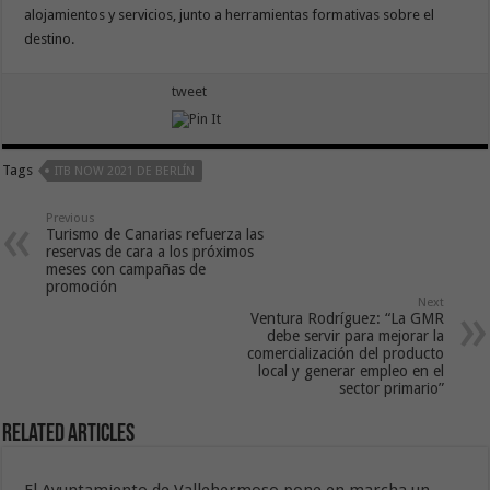
alojamientos y servicios, junto a herramientas formativas sobre el
destino.
tweet
Tags
ITB NOW 2021 DE BERLÍN
Previous
Turismo de Canarias refuerza las
reservas de cara a los próximos
meses con campañas de
promoción
Next
Ventura Rodríguez: “La GMR
debe servir para mejorar la
comercialización del producto
local y generar empleo en el
sector primario”
Related Articles
El Ayuntamiento de Vallehermoso pone en marcha un