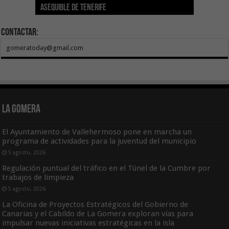
asequible de Tenerife
ecografía clínica
Sal Marina Agrocanarias 2026
del Teide
Proyecto Ganar
para sufragar sus gastos corrientes
Contactar:
gomeratoday@gmail.com
La Gomera
El Ayuntamiento de Vallehermoso pone en marcha un
programa de actividades para la juventud del municipio
5 agosto, 2026
Regulación puntual del tráfico en el Túnel de la Cumbre por
trabajos de limpieza
5 agosto, 2026
La Oficina de Proyectos Estratégicos del Gobierno de
Canarias y el Cabildo de La Gomera exploran vías para
impulsar nuevas iniciativas estratégicas en la isla