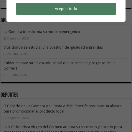
Aceptar todo
Opinión
La Gomera transforma su modelo energético
2 agosto, 2026
Vivir donde se estudia: una cuestión de igualdad entre islas
26 julio, 2026
Cuidar es avanzar: el escudo social que sostiene el progreso de La
Gomera
19 julio, 2026
Deportes
El Cabildo de La Gomera y el Costa Adeje Tenerife renuevan su alianza
para promocionar el producto local
3 agosto, 2026
La X Cicloturista Virgen del Carmen adapta su recorrido y horario para