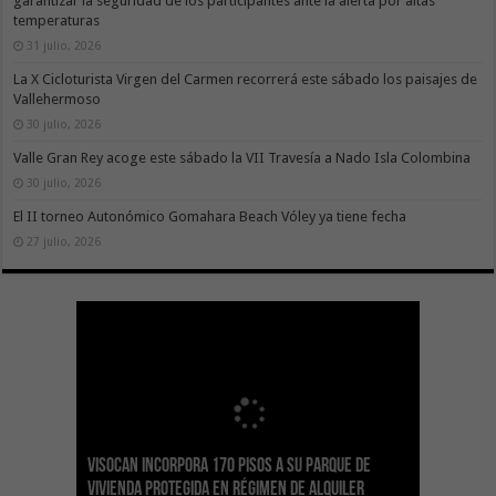
garantizar la seguridad de los participantes ante la alerta por altas
temperaturas
31 julio, 2026
La X Cicloturista Virgen del Carmen recorrerá este sábado los paisajes de
Vallehermoso
30 julio, 2026
Valle Gran Rey acoge este sábado la VII Travesía a Nado Isla Colombina
30 julio, 2026
El II torneo Autonómico Gomahara Beach Vóley ya tiene fecha
27 julio, 2026
Visocan incorpora 170 pisos a su parque de
Sanidad refuerza la capacidad diagnóstica de
Transición despliega un sistema fotovoltaico
La ESSSCAN inicia la formación en primeros
El Gobierno de Canarias concede ayudas por
vivienda protegida en régimen de alquiler
los centros de salud con el impulso de la
El Gobierno de Canarias convoca el Concurso de
autónomo en los edificios del Parque Nacional
auxilios para árbitros deportivos dentro del
valor de 1,19M€ a las Cofradías de Pescadores