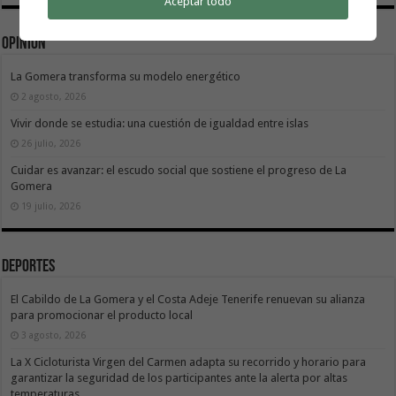
Aceptar todo
Opinión
La Gomera transforma su modelo energético
2 agosto, 2026
Vivir donde se estudia: una cuestión de igualdad entre islas
26 julio, 2026
Cuidar es avanzar: el escudo social que sostiene el progreso de La
Gomera
19 julio, 2026
Deportes
El Cabildo de La Gomera y el Costa Adeje Tenerife renuevan su alianza
para promocionar el producto local
3 agosto, 2026
La X Cicloturista Virgen del Carmen adapta su recorrido y horario para
garantizar la seguridad de los participantes ante la alerta por altas
temperaturas