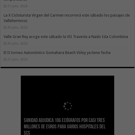
31 julio, 2026
La X Cicloturista Virgen del Carmen recorrerá este sábado los paisajes de
Vallehermoso
30 julio, 2026
Valle Gran Rey acoge este sábado la VII Travesía a Nado Isla Colombina
30 julio, 2026
El II torneo Autonómico Gomahara Beach Vóley ya tiene fecha
27 julio, 2026
Sanidad adjudica 106 ecógrafos por casi tres
Gesplan logra la máxima puntuación en el
El Gobierno canario concede ayudas del
Transición Ecológica coordina con Ashotel su
Visocan incorpora 170 pisos a su parque de
Sanidad refuerza la capacidad diagnóstica de
millones de euros para varios hospitales del
Índice de Transparencia de Canarias por cuarto
POSEICAN-Pesca al sector por valor de 7,09 M€
adhesión a la Red de Refugios Climáticos de
vivienda protegida en régimen de alquiler
los centros de salud con el impulso de la
SCS
año consecutivo
tras aumentar las cuantías
Canarias
asequible de Tenerife
ecografía clínica