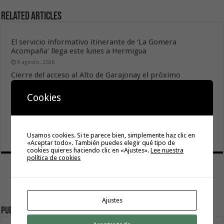
Related Articles
El servicio informativo itinerante de ‘La Gomera
Acompaña’ llega este lunes a Hermigua
8 agosto, 2026
Cierre del acceso al Alto de Garajonay el próximo
miércoles 12 de agosto del 2026
Cookies
8 agosto, 2026
El Cabildo inicia la fase final de la adecuación del entorno
de La Rajita con la pavimentación de los aparcamientos
8 agosto, 2026
Usamos cookies. Si te parece bien, simplemente haz clic en
«Aceptar todo». También puedes elegir qué tipo de
cookies quieres haciendo clic en «Ajustes».
Lee nuestra
política de cookies
Ajustes
Publicidad