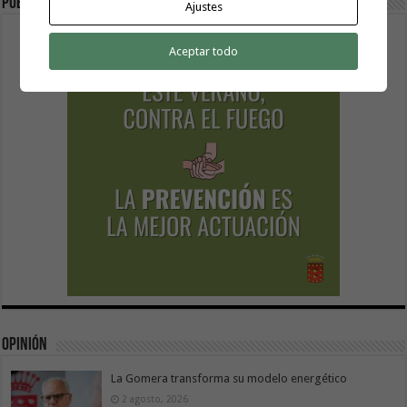
Publicidad
Ajustes
Aceptar todo
Opinión
La Gomera transforma su modelo energético
2 agosto, 2026