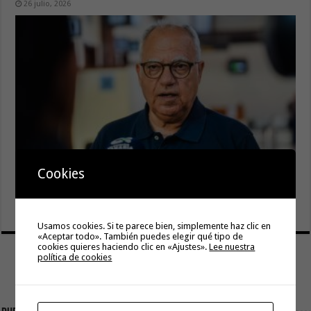
26 julio, 2026
Cookies
Cuidar es avanzar: el escudo social que sostiene el
progreso de La Gomera
19 julio, 2026
Usamos cookies. Si te parece bien, simplemente haz clic en
«Aceptar todo». También puedes elegir qué tipo de
cookies quieres haciendo clic en «Ajustes».
Lee nuestra
política de cookies