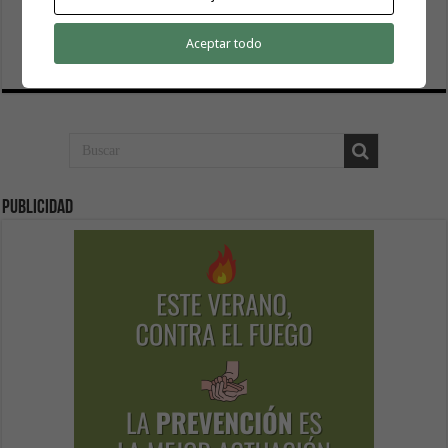
RTVC y denuncia precariedad laboral y falta de pluralismo
en La Gomera
Aceptar todo
20 mayo, 2026
Publicidad