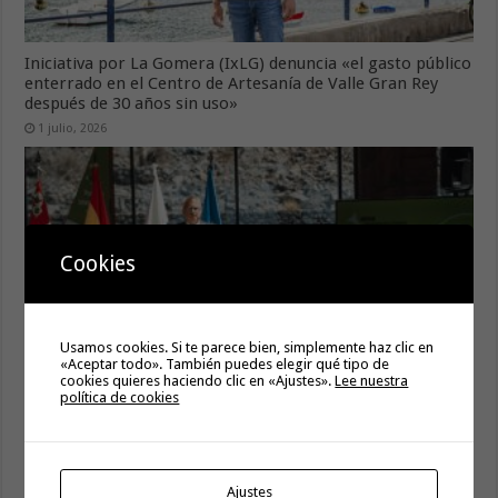
Iniciativa por La Gomera (IxLG) denuncia «el gasto público
enterrado en el Centro de Artesanía de Valle Gran Rey
después de 30 años sin uso»
1 julio, 2026
Cookies
Usamos cookies. Si te parece bien, simplemente haz clic en
«Aceptar todo». También puedes elegir qué tipo de
cookies quieres haciendo clic en «Ajustes».
Lee nuestra
política de cookies
Curbelo respalda la postura de la CNMC y reclama una
revisión a la baja de las tasas aeroportuarias
4 junio, 2026
Iniciativa por La Gomera (IxLG) respalda a la plantilla de
Ajustes