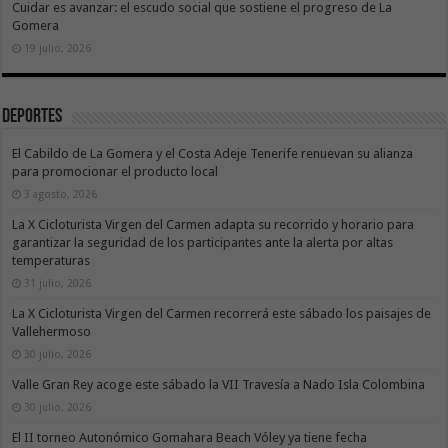
Cuidar es avanzar: el escudo social que sostiene el progreso de La
Gomera
19 julio, 2026
Deportes
El Cabildo de La Gomera y el Costa Adeje Tenerife renuevan su alianza
para promocionar el producto local
3 agosto, 2026
La X Cicloturista Virgen del Carmen adapta su recorrido y horario para
garantizar la seguridad de los participantes ante la alerta por altas
temperaturas
31 julio, 2026
La X Cicloturista Virgen del Carmen recorrerá este sábado los paisajes de
Vallehermoso
30 julio, 2026
Valle Gran Rey acoge este sábado la VII Travesía a Nado Isla Colombina
30 julio, 2026
El II torneo Autonómico Gomahara Beach Vóley ya tiene fecha