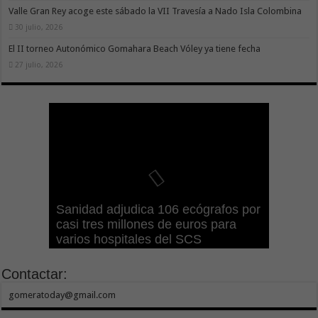
Valle Gran Rey acoge este sábado la VII Travesía a Nado Isla Colombina
30 julio, 2026
El II torneo Autonómico Gomahara Beach Vóley ya tiene fecha
27 julio, 2026
Gesplan logra la máxima
El Gobierno canario concede
Visocan incorpora 170 pisos a su
Sanidad refuerza la capacidad
Sanidad adjudica 106 ecógrafos por
puntuación en el Índice de
ayudas del POSEICAN-Pesca al
Transición Ecológica coordina con
parque de vivienda protegida en
diagnóstica de los centros de salud
casi tres millones de euros para
Transparencia de Canarias por
sector por valor de 7,09 M€ tras
Ashotel su adhesión a la Red de
régimen de alquiler asequible de
con el impulso de la ecografía
varios hospitales del SCS
cuarto año consecutivo
aumentar las cuantías
Refugios Climáticos de Canarias
Tenerife
clínica
Contactar:
gomeratoday@gmail.com