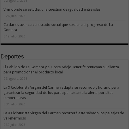
2 agosto, 2026
Vivir donde se estudia: una cuestión de igualdad entre islas
26 julio, 2026
Cuidar es avanzar: el escudo social que sostiene el progreso de La
Gomera
19 julio, 2026
Deportes
El Cabildo de La Gomera y el Costa Adeje Tenerife renuevan su alianza
para promocionar el producto local
3 agosto, 2026
La X Cicloturista Virgen del Carmen adapta su recorrido y horario para
garantizar la seguridad de los participantes ante la alerta por altas
temperaturas
31 julio, 2026
La X Cicloturista Virgen del Carmen recorrerá este sábado los paisajes de
Vallehermoso
30 julio, 2026