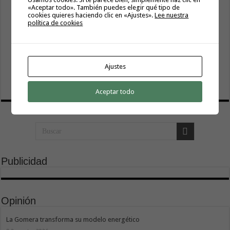
La Gomera transforma su modelo energético
«Aceptar todo». También puedes elegir qué tipo de
2 agosto, 2026
cookies quieres haciendo clic en «Ajustes».
Lee nuestra
política de cookies
Vivir donde se estudia: una cuestión de igualdad entre islas
26 julio, 2026
Cuidar es avanzar: el escudo social que sostiene el
Ajustes
progreso de La Gomera
19 julio, 2026
Aceptar todo
Publicidad
Opinión
La Gomera transforma su modelo energético