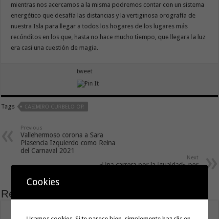
mientras nos acercamos a la misma podremos contar con un sistema
energético que desafía las distancias y la vertiginosa orografía de
nuestra Isla para llegar a todos los hogares de los lugares más
recónditos en los que, hasta no hace mucho tiempo, que llegara la luz
era casi una cuestión de magia.
tweet
Tags
CASIMIRO CURBELO OP.
Previous
Vallehermoso corona a Sara
Plasencia Izquierdo como Reina
del Carnaval 2021
Next
«Una carrera por la igualdad» por
Luz Marina Medina Martín
Cookies
Related Articles
Usamos cookies. Si te parece bien, simplemente haz clic en