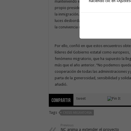
haciendo clic en «Ajustes
manteniendo el Ejecutivo regional con diver
propio presidente canario el próximo 1 de ma
la inmigración. “Canarias no puede seguir as
luces desborda la capacidad de actuación de 
la convivencia de los inmigrantes”, matizó.
Por ello, confió en que estos encuentros obte
líderes del Gobierno estatal como europeos, 
fenómeno migratorio, que ha supuesto la lle
más que el año anterior. “No podemos queda
cooperación de todas las administraciones y
parta de la generosidad, sensibilidad y solida
añadió.
tweet
Compartir
Tags
CRISIS MIGRATORIA
Previous
NC anima a extender el proyecto