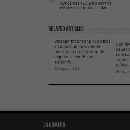
‘Ayudantes TIC’ a los centros
escolares de todas las islas
Related Articles
Visocan incorpora 170 pisos
Sanida
a su parque de vivienda
capaci
protegida en régimen de
centros
alquiler asequible de
impuls
Tenerife
clínica
5 agosto, 2026
4 agos
La Gomera