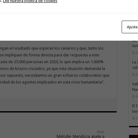
».
Lee nuestra política de cookies
sos eurodiputados, así como al encuentro que mantendrá el
El 
ren
rzo en el Parlamento Europeo para analizar la situación ante
pro
umiendo este drama en solitario, una situación que a todas
3
las Islas y que ha conducido a un aumento de la crispación en
Ajuste
La 
rec
de 
te
ngan el resultado que esperan los canarios y que, tanto los
3
se impliquen de forma directa para dar respuesta a este
gada de 25.000 personas en 2020, lo que implica un 1.000%
La 
sáb
rnos de brazos cruzados, ya que esta situación demanda la
3
 por supuesto, necesitamos un gran esfuerzo colaborativo que
ridad de los agentes implicados en esta crisis humanitaria”,
Val
Na
3
El 
tie
2
Next
Melodie Mendoza apela a