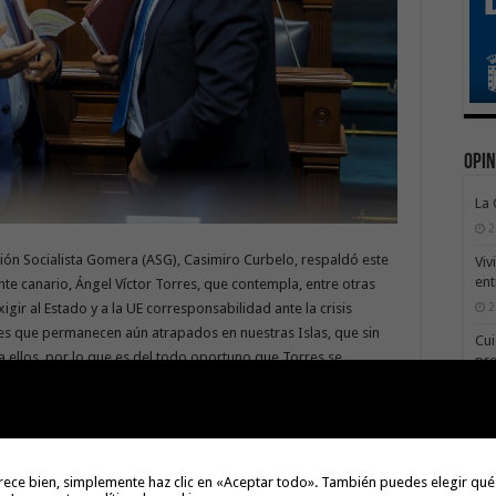
Opin
La
2
ión Socialista Gomera (ASG), Casimiro Curbelo, respaldó este
Viv
ent
nte canario, Ángel Víctor Torres, que contempla, entre otras
2
igir al Estado y a la UE corresponsabilidad ante la crisis
es que permanecen aún atrapados en nuestras Islas, que sin
Cui
a ellos, por lo que es del todo oportuno que Torres se
pr
presión a la hora de pedir corresponsabilidad en este
1
Dep
iernes en la Cámara Alta se suma a las reuniones que está
rece bien, simplemente haz clic en «Aceptar todo». También puedes elegir qué