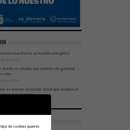
ión
 Gomera transforma su modelo energético
 agosto, 2026
ir donde se estudia: una cuestión de igualdad
re islas
6 julio, 2026
dar es avanzar: el escudo social que sostiene el
ogreso de La Gomera
9 julio, 2026
ortes
 tipo de cookies quieres