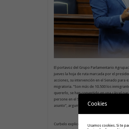
El portavoz del Grupo Parlamentario Agrupac
jueves la hoja de ruta marcada por el preside
acciones, su intervención en el Senado para ex
migratoria. “Son más de 10.500 los inmigrant
quererlo, se han convertido en una cárcel par
persone en el Senado para ejercer una mayor 
Cookies
asunto”, argumentó.
Curbelo explicó que la intervención de este v
Usamos cookies. Si te pa