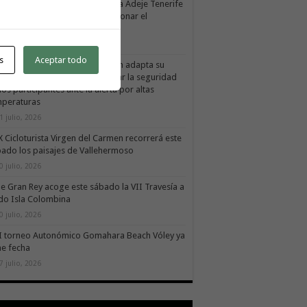
Cabildo de La Gomera y el Costa Adeje Tenerife
uevan su alianza para promocionar el
ducto local
 agosto, 2026
s
Aceptar todo
X Cicloturista Virgen del Carmen adapta su
orrido y horario para garantizar la seguridad
los participantes ante la alerta por altas
mperaturas
1 julio, 2026
X Cicloturista Virgen del Carmen recorrerá este
ado los paisajes de Vallehermoso
0 julio, 2026
le Gran Rey acoge este sábado la VII Travesía a
do Isla Colombina
0 julio, 2026
II torneo Autonómico Gomahara Beach Vóley ya
ne fecha
7 julio, 2026