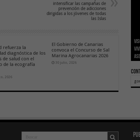
intensificar las campañas de
prevención de adicciones
dirigidas a los jóvenes de todas
las Islas
Vis
San
Tra
La 
El 
El Gobierno de Canarias
d refuerza la
viv
los
El 
aut
aux
val
convoca el Concurso de Sal
dad diagnóstica de los
Marina Agrocanarias 2026
ase
eco
Sa
del
Pr
pa
 de salud con el
30 julio, 2026
o de la ecografía
Con
to, 2026
go
Pu