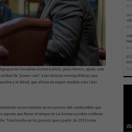
3
La 
sáb
3
Val
Na
3
El 
tie
2
Agrupación Socialista Gomera (ASG), Jesús Ramos, apeló, este
ecesidad de “poner coto” a las técnicas monopolísticas que
solina y el diésel, que afecta en mayor medida a las Islas
imentado un incremento en los precios del combustible que
que supone que llenar el tanque en La Gomera podría conllevar
fe. “Una brecha en los precios que a partir de 2013 toma
Vis
San
Tra
La 
El 