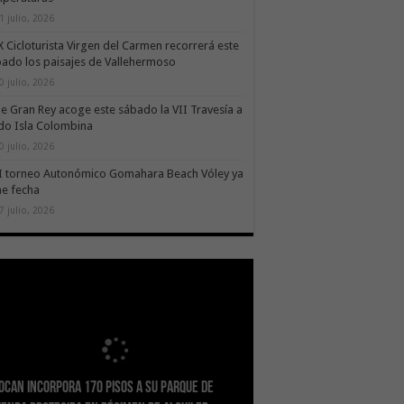
1 julio, 2026
X Cicloturista Virgen del Carmen recorrerá este
ado los paisajes de Vallehermoso
0 julio, 2026
le Gran Rey acoge este sábado la VII Travesía a
do Isla Colombina
0 julio, 2026
II torneo Autonómico Gomahara Beach Vóley ya
ne fecha
7 julio, 2026
ocan incorpora 170 pisos a su parque de
idad refuerza la capacidad diagnóstica de
nsición despliega un sistema fotovoltaico
ESSSCAN inicia la formación en primeros
Gobierno de Canarias concede ayudas por