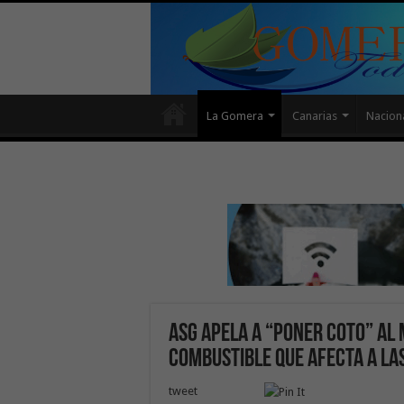
La Gomera
Canarias
Nacion
ASG apela a “poner coto” al
combustible que afecta a las
tweet