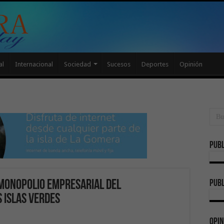
al
Internacional
Sociedad
Sucesos
Deportes
Opinión
Publ
publ
 monopolio empresarial del
 Islas Verdes
Opin