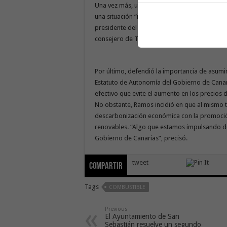
Una vez más, urgió a buscar los mecanismos qu
una situación “inasumible”, lo que ha motiva
presidente del Cabildo de La Gomera, Casimir
consejero de Transporte, la necesidad de busc
Por último, defendió la importancia de asumi
Estatuto de Autonomía del Gobierno de Canar
efectivo que evite el aumento en los precios de
No obstante, Ramos incidió en que al mismo 
descarbonización económica con la promoción 
renovables. “Algo que estamos impulsando d
Gobierno de Canarias”, precisó.
tweet
Compartir
Tags
COMBUSTIBLE
Previous
El Ayuntamiento de San
Sebastián resuelve un segundo