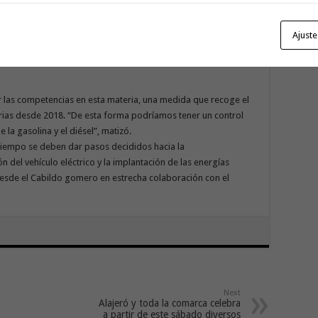
e pongan fin a la carestía del producto, lo que calificó de
do que el portavoz de ASG en el Parlamento canario y
Ajuste
o Curbelo, trasladara recientemente, mediante escrito al
ar soluciones reales y satisfactorias.
r las competencias en esta materia, una medida que recoge el
ias desde 2018. “De esta forma podríamos tener un control
 la gasolina y el diésel”, matizó.
tiempo se deben dar pasos decididos hacia la
del vehículo eléctrico y la implantación de las energías
esde el Cabildo gomero en estrecha colaboración con el
Next
Alajeró y toda la comarca celebra
a partir de este sábado diversos