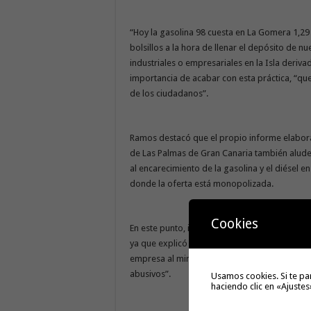
“Hoy la gasolina 98 cuesta en La Gomera 1,29
bolsillos a la hora de llenar el depósito de 
industriales o empresariales en la Isla deriva
importancia de acabar con esta práctica, “que
de los ciudadanos”.
Ramos destacó que el propio informe elabor
de Las Palmas de Gran Canaria también alude
al encarecimiento de la gasolina y el diésel e
donde la oferta está monopolizada.
Cookies
En este punto, incidió en que subvencionar el
ya que explicó que “tal y como corrobora el i
empresa al minimizar los costes de transport
abusivos”.
Usamos cookies. Si te pa
haciendo clic en «Ajustes