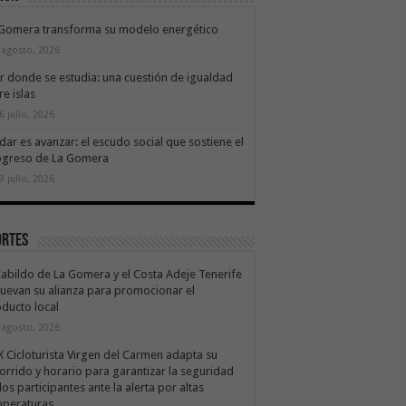
 Gomera transforma su modelo energético
 agosto, 2026
ir donde se estudia: una cuestión de igualdad
re islas
6 julio, 2026
dar es avanzar: el escudo social que sostiene el
ogreso de La Gomera
9 julio, 2026
ortes
Cabildo de La Gomera y el Costa Adeje Tenerife
uevan su alianza para promocionar el
ducto local
 agosto, 2026
X Cicloturista Virgen del Carmen adapta su
orrido y horario para garantizar la seguridad
los participantes ante la alerta por altas
mperaturas