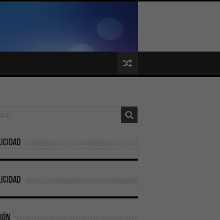
icidad
icidad
ión