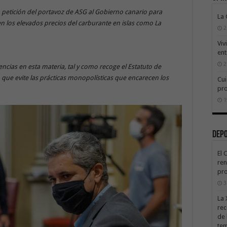
 petición del portavoz de ASG al Gobierno canario para
La
n los elevados precios del carburante en islas como La
2
Viv
ent
2
cias en esta materia, tal y como recoge el Estatuto de
 que evite las prácticas monopolísticas que encarecen los
Cui
pr
1
Dep
El 
ren
pro
3
La 
rec
de 
te