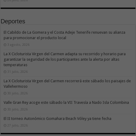
26 julio, 2026
Deportes
El Cabildo de La Gomera y el Costa Adeje Tenerife renuevan su alianza
para promocionar el producto local
3 agosto, 2026
La X Cicloturista Virgen del Carmen adapta su recorrido y horario para
garantizar la seguridad de los participantes ante la alerta por altas
temperaturas
31 julio, 2026
La X Cicloturista Virgen del Carmen recorrerá este sábado los paisajes de
Vallehermoso
30 julio, 2026
Valle Gran Rey acoge este sábado la VII Travesía a Nado Isla Colombina
30 julio, 2026
El II torneo Autonómico Gomahara Beach Vóley ya tiene fecha
27 julio, 2026