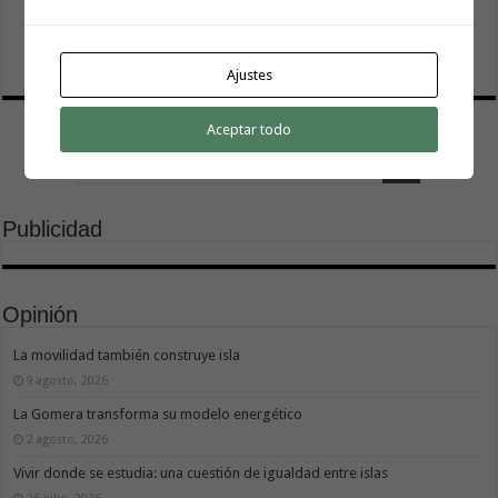
El Cabildo inicia la fase final de la adecuación del entorno
de La Rajita con la pavimentación de los aparcamientos
8 agosto, 2026
Ajustes
Aceptar todo
Publicidad
Opinión
La movilidad también construye isla
9 agosto, 2026
La Gomera transforma su modelo energético
2 agosto, 2026
Vivir donde se estudia: una cuestión de igualdad entre islas