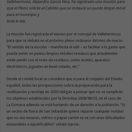
Vallehermoso, Alejandro García Vera, ha registrado una moción para
que el Pleno solicite al Cabildo que se instaure un punto limpio móvil
para el municipio y
toda la isla.
La moción fue registrada el viernes por el concejal de Vallehermoso
para que se debata en el próximo pleno ordinario del mes de marzo.
“El sentido de la moción – manifiesta el edil – es facilitar a la gente que
pueda verter en puntos limpios móviles residuos que actualmente
están yendo con el resto de residuos, como aceites, aparatos
electrónicos, juguetes en buen estado, etc.”
Desde el comité local se considera que si para el conjunto del Estado
español, todas las prospecciones sobre la preparación para la
reutilización y reciclaje en 2020 obligan a pensar que no se cumplirán
los objetivos establecidos por la Directiva 2008/98/CE, en el caso de
La Gomera además se está hurtando de un derecho a la población. “Si
un vecino de fuera de San Sebastián quiere separar cualquier residuo
que no sea envases, vidrios o papel-cartón se ve con unas dificultades
inasumibles e injustificables” señala García.