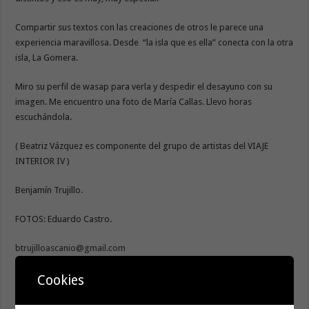
Compartir sus textos con las creaciones de otros le parece una
experiencia maravillosa. Desde “la isla que es ella” conecta con la otra
isla, La Gomera.
Miro su perfil de wasap para verla y despedir el desayuno con su
imagen. Me encuentro una foto de María Callas. Llevo horas
escuchándola.
( Beatriz Vázquez es componente del grupo de artistas del VIAJE
INTERIOR IV )
Benjamín Trujillo.
FOTOS: Eduardo Castro.
btrujilloascanio@gmail.com
Estamos en redes sociales:
Cookies
https://www.facebook.com/El-viaje-interior-111119467291640