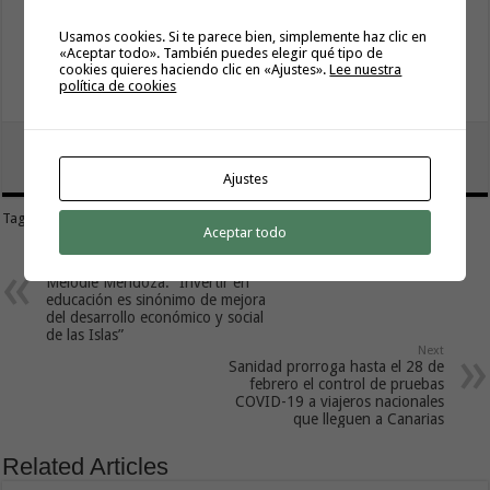
Usamos cookies. Si te parece bien, simplemente haz clic en
https://twiter.com/interior_viaje
«Aceptar todo». También puedes elegir qué tipo de
cookies quieres haciendo clic en «Ajustes».
Lee nuestra
política de cookies
https://www.instagram.com/viaje_interior_oficial/
tweet
Ajustes
Tags
BEATRIZ VÁZQUEZ
Aceptar todo
Previous
Melodie Mendoza: “Invertir en
educación es sinónimo de mejora
del desarrollo económico y social
de las Islas”
Next
Sanidad prorroga hasta el 28 de
febrero el control de pruebas
COVID-19 a viajeros nacionales
que lleguen a Canarias
Related Articles