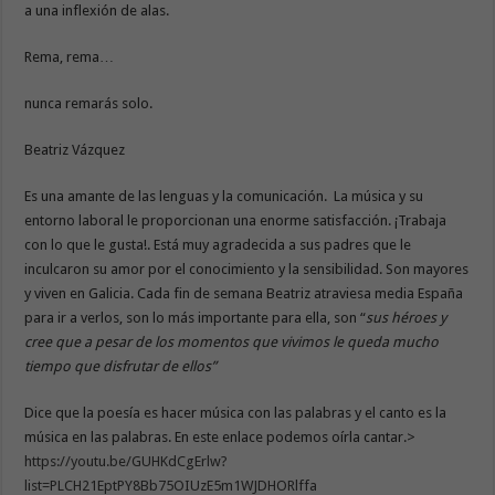
a una inflexión de alas.
Rema, rema…
nunca remarás solo.
Beatriz Vázquez
Es una amante de las lenguas y la comunicación. La música y su
entorno laboral le proporcionan una enorme satisfacción. ¡Trabaja
con lo que le gusta!. Está muy agradecida a sus padres que le
inculcaron su amor por el conocimiento y la sensibilidad. Son mayores
y viven en Galicia. Cada fin de semana Beatriz atraviesa media España
para ir a verlos, son lo más importante para ella, son “
sus héroes y
cree que a pesar de los momentos que vivimos le queda mucho
tiempo que disfrutar de ellos”
Dice que la poesía es hacer música con las palabras y el canto es la
música en las palabras. En este enlace podemos oírla cantar.>
https://youtu.be/GUHKdCgErlw?
list=PLCH21EptPY8Bb75OIUzE5m1WJDHORlffa