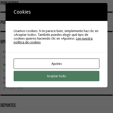
Publicidad
Cookies
publicidad
Usamos cookies. Si te parece bien, simplemente haz clic en
«Aceptar todo». También puedes elegir qué tipo de
cookies quieres haciendo clic en «Ajustes».
Lee nuestra
Opinión
política de cookies
La Gomera transforma su modelo energético
2 agosto, 2026
Ajustes
Vivir donde se estudia: una cuestión de igualdad entre islas
26 julio, 2026
Aceptar todo
Cuidar es avanzar: el escudo social que sostiene el progreso de La
Gomera
19 julio, 2026
Deportes