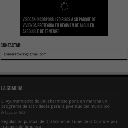
Visocan incorpora 170 pisos a su parque de
Sanidad refuerza la capacidad diagnóstica de
Transición despliega un sistema fotovoltaico
La ESSSCAN inicia la formación en primeros
El Gobierno de Canarias concede ayudas por
vivienda protegida en régimen de alquiler
los centros de salud con el impulso de la
El Gobierno de Canarias convoca el Concurso de
autónomo en los edificios del Parque Nacional
auxilios para árbitros deportivos dentro del
valor de 1,19M€ a las Cofradías de Pescadores
asequible de Tenerife
ecografía clínica
Sal Marina Agrocanarias 2026
del Teide
Proyecto Ganar
para sufragar sus gastos corrientes
Contactar:
gomeratoday@gmail.com
La Gomera
El Ayuntamiento de Vallehermoso pone en marcha un
programa de actividades para la juventud del municipio
5 agosto, 2026
Regulación puntual del tráfico en el Túnel de la Cumbre por
trabajos de limpieza