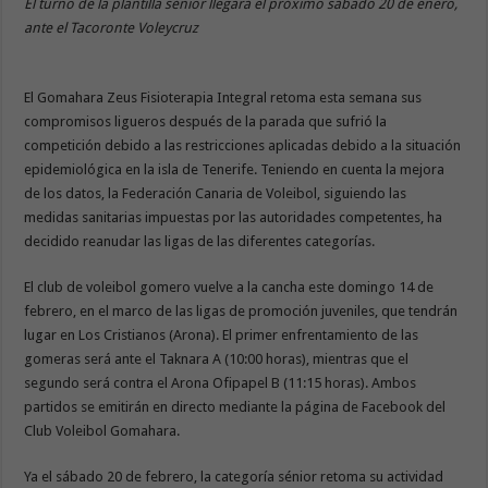
El turno de la plantilla sénior llegará el próximo sábado 20 de enero,
ante el Tacoronte Voleycruz
El Gomahara Zeus Fisioterapia Integral retoma esta semana sus
compromisos ligueros después de la parada que sufrió la
competición debido a las restricciones aplicadas debido a la situación
epidemiológica en la isla de Tenerife. Teniendo en cuenta la mejora
de los datos, la Federación Canaria de Voleibol, siguiendo las
medidas sanitarias impuestas por las autoridades competentes, ha
decidido reanudar las ligas de las diferentes categorías.
El club de voleibol gomero vuelve a la cancha este domingo 14 de
febrero, en el marco de las ligas de promoción juveniles, que tendrán
lugar en Los Cristianos (Arona). El primer enfrentamiento de las
gomeras será ante el Taknara A (10:00 horas), mientras que el
segundo será contra el Arona Ofipapel B (11:15 horas). Ambos
partidos se emitirán en directo mediante la página de Facebook del
Club Voleibol Gomahara.
Ya el sábado 20 de febrero, la categoría sénior retoma su actividad