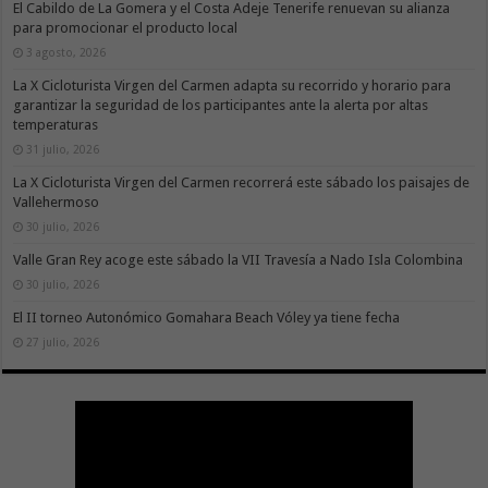
El Cabildo de La Gomera y el Costa Adeje Tenerife renuevan su alianza
para promocionar el producto local
3 agosto, 2026
La X Cicloturista Virgen del Carmen adapta su recorrido y horario para
garantizar la seguridad de los participantes ante la alerta por altas
temperaturas
31 julio, 2026
La X Cicloturista Virgen del Carmen recorrerá este sábado los paisajes de
Vallehermoso
30 julio, 2026
Valle Gran Rey acoge este sábado la VII Travesía a Nado Isla Colombina
30 julio, 2026
El II torneo Autonómico Gomahara Beach Vóley ya tiene fecha
27 julio, 2026