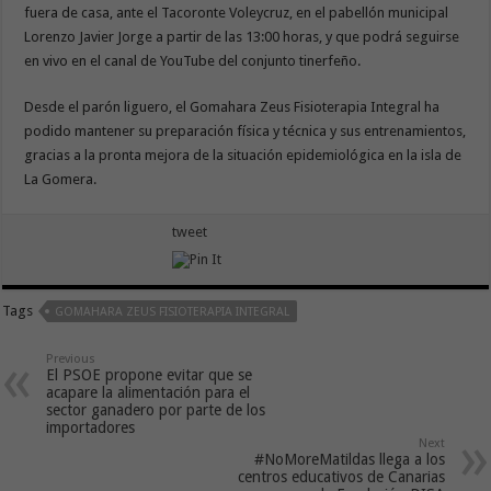
fuera de casa, ante el Tacoronte Voleycruz, en el pabellón municipal
Lorenzo Javier Jorge a partir de las 13:00 horas, y que podrá seguirse
en vivo en el canal de YouTube del conjunto tinerfeño.
Desde el parón liguero, el Gomahara Zeus Fisioterapia Integral ha
podido mantener su preparación física y técnica y sus entrenamientos,
gracias a la pronta mejora de la situación epidemiológica en la isla de
La Gomera.
tweet
Tags
GOMAHARA ZEUS FISIOTERAPIA INTEGRAL
Previous
El PSOE propone evitar que se
acapare la alimentación para el
sector ganadero por parte de los
importadores
Next
#NoMoreMatildas llega a los
centros educativos de Canarias