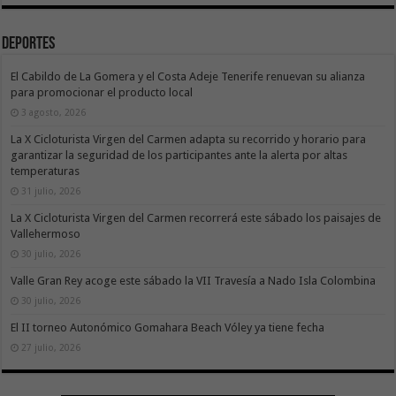
Deportes
El Cabildo de La Gomera y el Costa Adeje Tenerife renuevan su alianza
para promocionar el producto local
3 agosto, 2026
La X Cicloturista Virgen del Carmen adapta su recorrido y horario para
garantizar la seguridad de los participantes ante la alerta por altas
temperaturas
31 julio, 2026
La X Cicloturista Virgen del Carmen recorrerá este sábado los paisajes de
Vallehermoso
30 julio, 2026
Valle Gran Rey acoge este sábado la VII Travesía a Nado Isla Colombina
30 julio, 2026
El II torneo Autonómico Gomahara Beach Vóley ya tiene fecha
27 julio, 2026