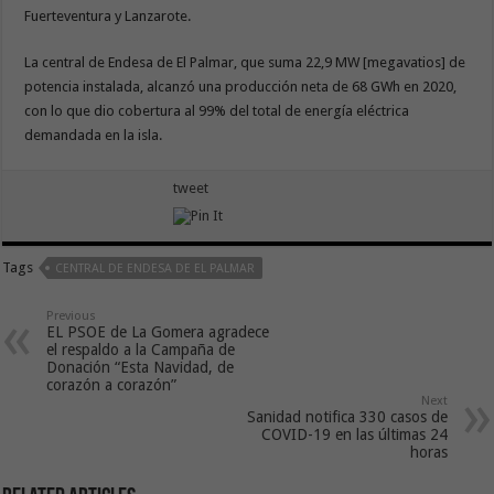
Fuerteventura y Lanzarote.
La central de Endesa de El Palmar, que suma 22,9 MW [megavatios] de
potencia instalada, alcanzó una producción neta de 68 GWh en 2020,
con lo que dio cobertura al 99% del total de energía eléctrica
demandada en la isla.
tweet
Tags
CENTRAL DE ENDESA DE EL PALMAR
Previous
EL PSOE de La Gomera agradece
el respaldo a la Campaña de
Donación “Esta Navidad, de
corazón a corazón”
Next
Sanidad notifica 330 casos de
COVID-19 en las últimas 24
horas