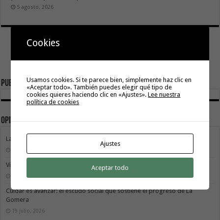
5 agosto, 2026
Cookies
Usamos cookies. Si te parece bien, simplemente haz clic en
Publicidad
«Aceptar todo». También puedes elegir qué tipo de
cookies quieres haciendo clic en «Ajustes».
Lee nuestra
política de cookies
Opinión
La Gomera transforma su modelo energético
Ajustes
2 agosto, 2026
Vivir donde se estudia: una cuestión de igualdad entre islas
Aceptar todo
26 julio, 2026
Cuidar es avanzar: el escudo social que sostiene el progreso de La
Gomera
19 julio, 2026