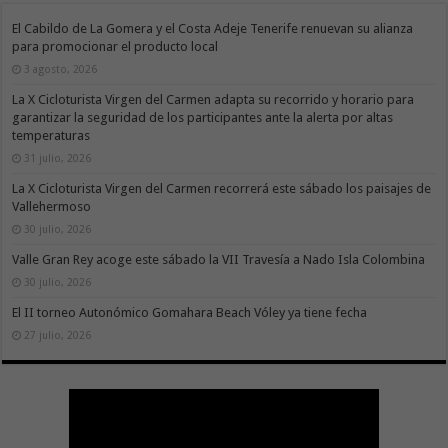
El Cabildo de La Gomera y el Costa Adeje Tenerife renuevan su alianza
para promocionar el producto local
3 agosto, 2026
La X Cicloturista Virgen del Carmen adapta su recorrido y horario para
garantizar la seguridad de los participantes ante la alerta por altas
temperaturas
31 julio, 2026
La X Cicloturista Virgen del Carmen recorrerá este sábado los paisajes de
Vallehermoso
30 julio, 2026
Valle Gran Rey acoge este sábado la VII Travesía a Nado Isla Colombina
30 julio, 2026
El II torneo Autonómico Gomahara Beach Vóley ya tiene fecha
27 julio, 2026