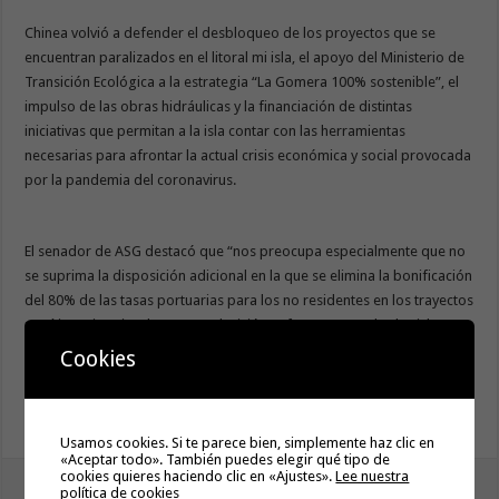
Chinea volvió a defender el desbloqueo de los proyectos que se
encuentran paralizados en el litoral mi isla, el apoyo del Ministerio de
Transición Ecológica a la estrategia “La Gomera 100% sostenible”, el
impulso de las obras hidráulicas y la financiación de distintas
iniciativas que permitan a la isla contar con las herramientas
necesarias para afrontar la actual crisis económica y social provocada
por la pandemia del coronavirus.
El senador de ASG destacó que “nos preocupa especialmente que no
se suprima la disposición adicional en la que se elimina la bonificación
del 80% de las tasas portuarias para los no residentes en los trayectos
marítimos interinsulares. Una decisión nefasta para todas las islas,
pero especialmente para La Gomera. El turismo extranjero,
Cookies
especialmente el alemán, tiene un peso específico muy importante. Y
queremos que siga siéndolo. Los gomeros necesitamos incentivos
para recuperar la conectividad e incentivar el turismo”.
Usamos cookies. Si te parece bien, simplemente haz clic en
«Aceptar todo». También puedes elegir qué tipo de
cookies quieres haciendo clic en «Ajustes».
Lee nuestra
tweet
política de cookies