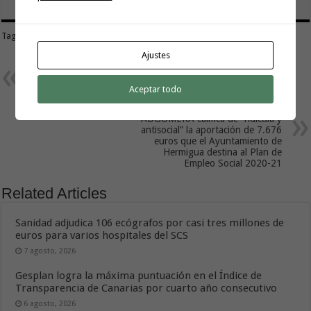
Tags
HOSTELERÍA CANARIA
Ajustes
Previous
ASG en Alajeró rechaza las
cuentas de 2021 “por no atender
Aceptar todo
la realidad social del municipio”
Next
ADGOMERA califica de “ridícula y
antisocial” la aportación de 7.676
euros que el Ayuntamiento de
Hermigua destina al Plan de
Empleo Social 2020-21
Related Articles
Sanidad adjudica 106 ecógrafos por casi tres millones de
euros para varios hospitales del SCS
7 agosto, 2026
Gesplan logra la máxima puntuación en el Índice de
Transparencia de Canarias por cuarto año consecutivo
6 agosto, 2026