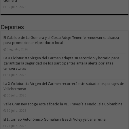
Gomera
19 julio, 2026
Deportes
El Cabildo de La Gomera y el Costa Adeje Tenerife renuevan su alianza
para promocionar el producto local
3 agosto, 2026
La X Cicloturista Virgen del Carmen adapta su recorrido y horario para
garantizar la seguridad de los participantes ante la alerta por altas
temperaturas
31 julio, 2026
La X Cicloturista Virgen del Carmen recorrerá este sábado los paisajes de
Vallehermoso
30 julio, 2026
Valle Gran Rey acoge este sábado la VII Travesía a Nado Isla Colombina
30 julio, 2026
El II torneo Autonómico Gomahara Beach Vóley ya tiene fecha
27 julio, 2026