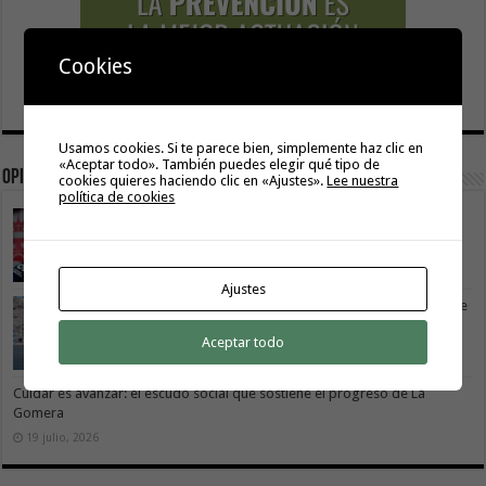
Cookies
Usamos cookies. Si te parece bien, simplemente haz clic en
«Aceptar todo». También puedes elegir qué tipo de
Opinión
cookies quieres haciendo clic en «Ajustes».
Lee nuestra
política de cookies
La Gomera transforma su modelo energético
2 agosto, 2026
Ajustes
Vivir donde se estudia: una cuestión de igualdad entre
islas
Aceptar todo
26 julio, 2026
Cuidar es avanzar: el escudo social que sostiene el progreso de La
Gomera
19 julio, 2026