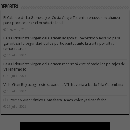
Deportes
El Cabildo de La Gomera y el Costa Adeje Tenerife renuevan su alianza
para promocionar el producto local
3 agosto, 2026
La X Cicloturista Virgen del Carmen adapta su recorrido y horario para
garantizar la seguridad de los participantes ante la alerta por altas
temperaturas
31 julio, 2026
La X Cicloturista Virgen del Carmen recorrerá este sábado los paisajes de
Vallehermoso
30 julio, 2026
Valle Gran Rey acoge este sábado la VII Travesía a Nado Isla Colombina
30 julio, 2026
El II torneo Autonómico Gomahara Beach Vóley ya tiene fecha
27 julio, 2026