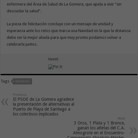
enfermera del Área de Salud de La Gomera, que apela a vivir “sin
descuidar la salud”.
La pieza de felicitación concluye con un mensaje de unidad y
esperanza ante los retos que marca una Navidad en la que la distancia
debe ser la mejor aliada para que muy pronto podamos volver a
celebrarla juntos.
tweet
Tags
NAVIDAD
Previous
El PSOE de La Gomera agradece
la presentación de alternativas al
Puerto de Playa de Santiago a
los colectivos implicados
Next
3 Oros, 1 Plata y 1 Bronce,
ganan los atletas del C.A.
Almogrote en el Encuentro-
Campeonato Absoluto-Master,