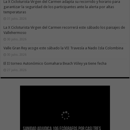
La X Cicloturista Virgen del Carmen adapta su recorrido y horario para
garantizar la seguridad de los participantes ante la alerta por altas
temperaturas
31 julio, 2026
La X Cicloturista Virgen del Carmen recorrerá este sábado los paisajes de
Vallehermoso
30 julio, 2026
Valle Gran Rey acoge este sábado la VII Travesía a Nado Isla Colombina
30 julio, 2026
El II torneo Autonómico Gomahara Beach Vóley ya tiene fecha
27 julio, 2026
Sanidad adjudica 106 ecógrafos por casi tres
Gesplan logra la máxima puntuación en el
El Gobierno canario concede ayudas del
Transición Ecológica coordina con Ashotel su
Visocan incorpora 170 pisos a su parque de
Sanidad refuerza la capacidad diagnóstica de