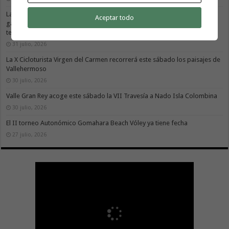
La X Cicloturista Virgen del Carmen adapta su recorrido y horario para
Aceptar todo
garantizar la seguridad de los participantes ante la alerta por altas
temperaturas
31 julio, 2026
La X Cicloturista Virgen del Carmen recorrerá este sábado los paisajes de
Vallehermoso
30 julio, 2026
Valle Gran Rey acoge este sábado la VII Travesía a Nado Isla Colombina
30 julio, 2026
El II torneo Autonómico Gomahara Beach Vóley ya tiene fecha
27 julio, 2026