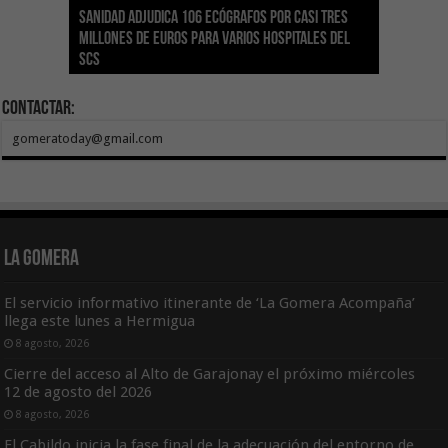
Sanidad adjudica 106 ecógrafos por casi tres
Gesplan logra la máxima puntuación en el
El Gobierno canario concede ayudas del
Transición Ecológica coordina con Ashotel su
Visocan incorpora 170 pisos a su parque de
Sanidad refuerza la capacidad diagnóstica de
millones de euros para varios hospitales del
Índice de Transparencia de Canarias por cuarto
POSEICAN-Pesca al sector por valor de 7,09 M€
adhesión a la Red de Refugios Climáticos de
vivienda protegida en régimen de alquiler
los centros de salud con el impulso de la
SCS
año consecutivo
tras aumentar las cuantías
Canarias
asequible de Tenerife
ecografía clínica
Contactar:
gomeratoday@gmail.com
La Gomera
El servicio informativo itinerante de ‘La Gomera Acompaña’
llega este lunes a Hermigua
8 agosto, 2026
Cierre del acceso al Alto de Garajonay el próximo miércoles
12 de agosto del 2026
8 agosto, 2026
El Cabildo inicia la fase final de la adecuación del entorno de