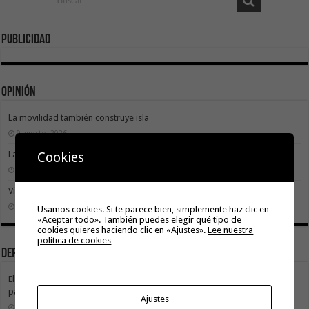
Publicidad
Opinión
La movilidad también construye isla
9 agosto, 2026
La Gomera transforma su modelo energético
Cookies
2 agosto, 2026
Vivir donde se estudia: una cuestión de igualdad entre islas
26 julio, 2026
Usamos cookies. Si te parece bien, simplemente haz clic en
«Aceptar todo». También puedes elegir qué tipo de
cookies quieres haciendo clic en «Ajustes».
Lee nuestra
política de cookies
Deportes
El Cabildo de La Gomera y el Costa Adeje Tenerife renuevan su alianza
para promocionar el producto local
Ajustes
3 agosto, 2026