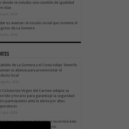
ir donde se estudia: una cuestión de igualdad
re islas
6 julio, 2026
dar es avanzar: el escudo social que sostiene el
ogreso de La Gomera
9 julio, 2026
ortes
Cabildo de La Gomera y el Costa Adeje Tenerife
uevan su alianza para promocionar el
ducto local
 agosto, 2026
X Cicloturista Virgen del Carmen adapta su
orrido y horario para garantizar la seguridad
los participantes ante la alerta por altas
mperaturas
1 julio, 2026
X Cicloturista Virgen del Carmen recorrerá este
ado los paisajes de Vallehermoso