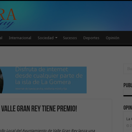
al
Internacional
Sociedad
Sucesos
Deportes
Opinión
Publ
Opin
Valle Gran Rey tiene premio!
La
2
ollo Local del Ayuntamiento de Valle Gran Rey lanza una