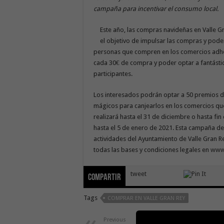
campaña para incentivar el consumo local.
Este año, las compras navideñas en Valle G
el objetivo de impulsar las compras y pode
personas que compren en los comercios adher
cada 30€ de compra y poder optar a fantást
participantes.
Los interesados podrán optar a 50 premios d
mágicos para canjearlos en los comercios que
realizará hasta el 31 de diciembre o hasta fi
hasta el 5 de enero de 2021. Esta campaña d
actividades del Ayuntamiento de Valle Gran R
todas las bases y condiciones legales en
www.
tweet
Compartir
Tags
COMPRAR EN VALLE GRAN REY
Previous