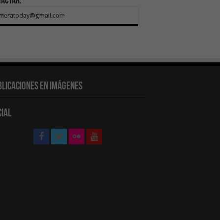
tactar:
meratoday@gmail.com
blicaciones en Imágenes
cial