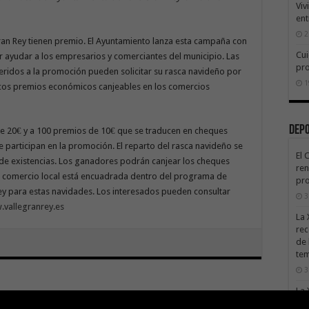
Viv
ent
2
ran Rey tienen premio. El Ayuntamiento lanza esta campaña con
Cui
r ayudar a los empresarios y comerciantes del municipio. Las
pr
idos a la promoción pueden solicitar su rasca navideño por
1
icos premios económicos canjeables en los comercios
Dep
e 20€ y a 100 premios de 10€ que se traducen en cheques
 participan en la promoción. El reparto del rasca navideño se
El 
n de existencias. Los ganadores podrán canjear los cheques
ren
e comercio local está encuadrada dentro del programa de
pro
ey para estas navidades. Los interesados pueden consultar
3
vallegranrey.es
La 
rec
de 
te
3
La 
sáb
Next