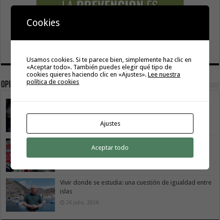
Cookies
Usamos cookies. Si te parece bien, simplemente haz clic en
«Aceptar todo». También puedes elegir qué tipo de
cookies quieres haciendo clic en «Ajustes».
Lee nuestra
política de cookies
Opinión
La movilidad también construye isla
9 agosto, 2026
Ajustes
La Gomera transforma su modelo energético
Aceptar todo
2 agosto, 2026
Vivir donde se estudia: una cuestión de igualdad entre
islas
26 julio, 2026