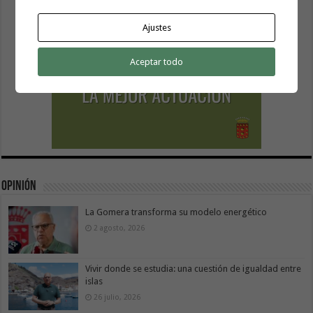
Ajustes
Aceptar todo
Opinión
La Gomera transforma su modelo energético
2 agosto, 2026
Vivir donde se estudia: una cuestión de igualdad entre
islas
26 julio, 2026