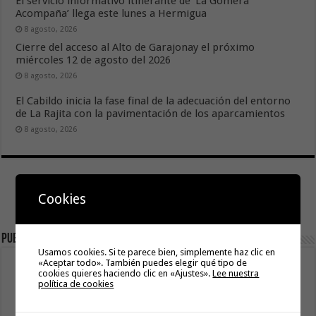
El servicio informativo itinerante de ‘La Gomera
Acompaña’ llega este lunes a Hermigua
8 agosto, 2026
Cierre del acceso al Alto de Garajonay el próximo
miércoles 12 de agosto del 2026
8 agosto, 2026
El Cabildo inicia la fase final de la adecuación del entorno
de La Rajita con la pavimentación de los aparcamientos
8 agosto, 2026
Cookies
Publicidad
Usamos cookies. Si te parece bien, simplemente haz clic en
«Aceptar todo». También puedes elegir qué tipo de
cookies quieres haciendo clic en «Ajustes».
Lee nuestra
política de cookies