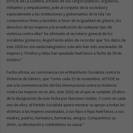
El PSOE de La Gomera, a través de sus cargos públicos, orgánicos,
militantes y simpatizantes, pide al conjunto de la sociedad y
especialmente a las Instituciones y gobernantes de la Isla “un
compromiso firme y decidido a favor de la igualdad de género, los
derechos de las mujeres y la erradicación de cualquier tipo de
violencia contra ellas” ha afirmado el secretario general de los
socialistas gomeros, Ángel Fariña antes de recordar que “los datos de
este 2020 no son nada halagüeños: este año han sido asesinadas 38
mujeres y 19 niños y niñas han quedado huérfanos a fecha de 30 de
octubre.”
Fariña afirma, en consonancia con el Manifiesto Socialista contra la
Violencia de Género, que “como cada 25 de noviembre, el PSOE se
une a la conmemoración del Día Internacional contra la Violencia
contra las mujeres en un año, este 2020, en el que se cumplen 20 años
de la designación de esta fecha por Naciones Unidas. Y como en cada
uno de ellos, el Partido Socialista quiere mostrar su apoyo a todas las
víctimas: a las mujeres asesinadas, a sus hijos e hijas huérfanos; a sus
madres, padres, hermanos, hermanas, amigos. Compartimos su
dolor, su desolación y combatimos su causa.”