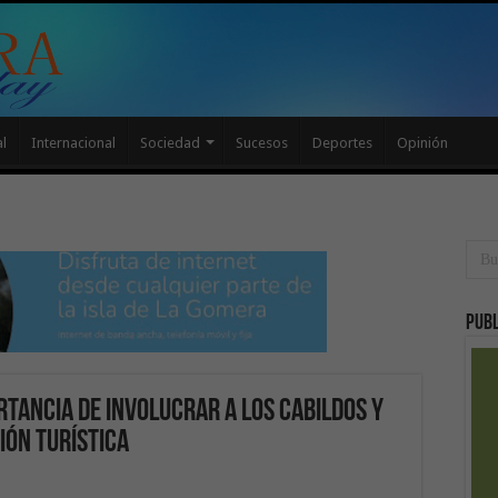
l
Internacional
Sociedad
Sucesos
Deportes
Opinión
Publ
rtancia de involucrar a los cabildos y
ón turística