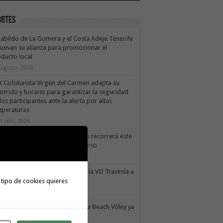
ortes
Cabildo de La Gomera y el Costa Adeje Tenerife
uevan su alianza para promocionar el
ducto local
 agosto, 2026
X Cicloturista Virgen del Carmen adapta su
orrido y horario para garantizar la seguridad
los participantes ante la alerta por altas
mperaturas
1 julio, 2026
X Cicloturista Virgen del Carmen recorrerá este
ado los paisajes de Vallehermoso
0 julio, 2026
le Gran Rey acoge este sábado la VII Travesía a
do Isla Colombina
 tipo de cookies quieres
0 julio, 2026
II torneo Autonómico Gomahara Beach Vóley ya
ne fecha