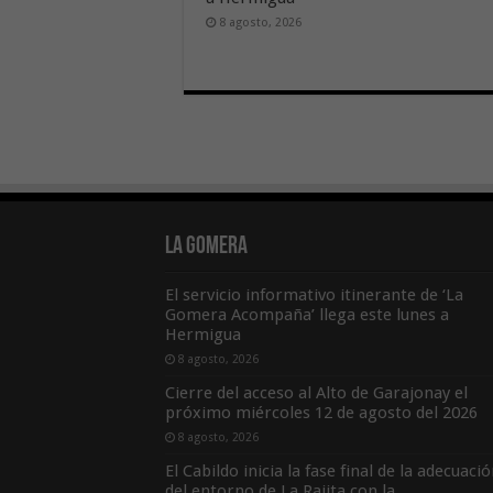
8 agosto, 2026
La Gomera
El servicio informativo itinerante de ‘La
Gomera Acompaña’ llega este lunes a
Hermigua
8 agosto, 2026
Cierre del acceso al Alto de Garajonay el
próximo miércoles 12 de agosto del 2026
8 agosto, 2026
El Cabildo inicia la fase final de la adecuaci
del entorno de La Rajita con la