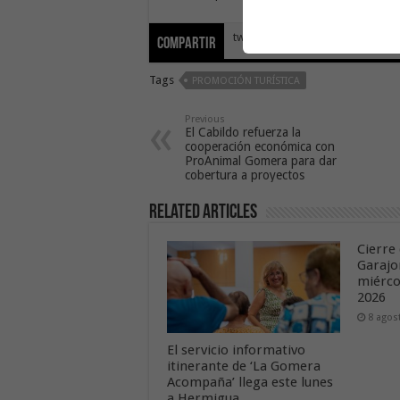
tweet
Compartir
Tags
PROMOCIÓN TURÍSTICA
Previous
El Cabildo refuerza la
cooperación económica con
ProAnimal Gomera para dar
cobertura a proyectos
Related Articles
Cierre 
Garajo
miérco
2026
8 agos
El servicio informativo
itinerante de ‘La Gomera
Acompaña’ llega este lunes
a Hermigua