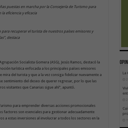
añas puestas en marcha por la Consejería de Turismo para
la eficiencia y eficacia
 para recuperar el turista de nuestros países emisores y
las”, destaca
Opin
 Agrupación Socialista Gomera (ASG), Jesús Ramos, destacó la
ción turística enfocada a los principales países emisores
La
 mira del turista y que a la vez consiga fidelizar nuevamente a
2
se sentimiento del deseo de querer regresar, por lo que las
os visitantes que Canarias sigue ahí”, apuntó.
Viv
ent
2
de Turismo para emprender diversas acciones promocionales
Cui
s dos factores son esenciales para gestionar adecuadamente
pr
s a estas inversiones al involucrar a todos los sectores en la
1