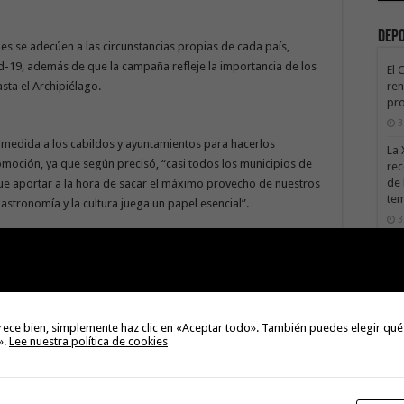
Dep
s se adecúen a las circunstancias propias de cada país,
vid-19, además de que la campaña refleje la importancia de los
El 
ren
asta el Archipiélago.
pro
3
 medida a los cabildos y ayuntamientos para hacerlos
La 
romoción, ya que según precisó, “casi todos los municipios de
rec
de 
 que aportar a la hora de sacar el máximo provecho de nuestros
te
 gastronomía y la cultura juega un papel esencial”.
3
La 
sáb
3
Val
izar la seguridad sanitaria, a través de los test PCR, aclarando
Na
rece bien, simplemente haz clic en «Aceptar todo». También puedes elegir qué
oma de España que estableció estas pruebas, o bien la de
».
Lee nuestra política de cookies
3
nte, apeló a reforzar la seguridad jurídica del turista y del
El 
nas políticas turísticas comunes y homogéneas a los países
tie