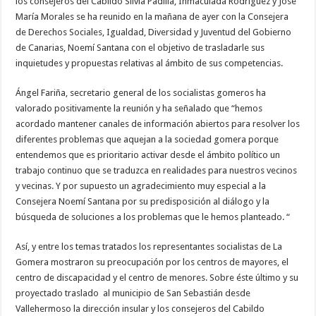
los consejeros del Cabildo Silvia Padilla, Inmaculada Rodríguez y José
María Morales se ha reunido en la mañana de ayer con la Consejera
Necesarias
de Derechos Sociales, Igualdad, Diversidad y Juventud del Gobierno
Estas
cookies no
de Canarias, Noemí Santana con el objetivo de trasladarle sus
son
inquietudes y propuestas relativas al ámbito de sus competencias.
opcionales.
Son
necesarias
Ángel Fariña, secretario general de los socialistas gomeros ha
para que
funcione la
valorado positivamente la reunión y ha señalado que “hemos
web.
acordado mantener canales de información abiertos para resolver los
diferentes problemas que aquejan a la sociedad gomera porque
entendemos que es prioritario activar desde el ámbito político un
Estadísticas
trabajo continuo que se traduzca en realidades para nuestros vecinos
Para que
podamos
y vecinas. Y por supuesto un agradecimiento muy especial a la
mejorar la
Consejera Noemí Santana por su predisposición al diálogo y la
funcionalidad
y estructura
búsqueda de soluciones a los problemas que le hemos planteado. “
de la web, en
base a cómo
Así, y entre los temas tratados los representantes socialistas de La
se usa la
web.
Gomera mostraron su preocupación por los centros de mayores, el
centro de discapacidad y el centro de menores. Sobre éste último y su
proyectado traslado al municipio de San Sebastián desde
Experiencia
Vallehermoso la dirección insular y los consejeros del Cabildo
Para que