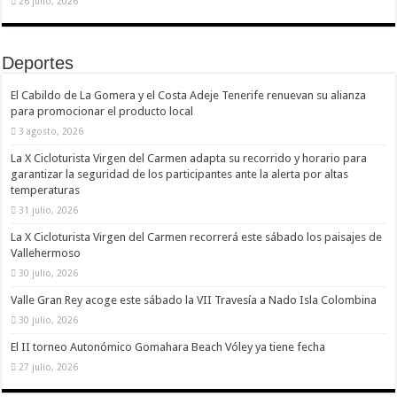
26 julio, 2026
Deportes
El Cabildo de La Gomera y el Costa Adeje Tenerife renuevan su alianza
para promocionar el producto local
3 agosto, 2026
La X Cicloturista Virgen del Carmen adapta su recorrido y horario para
garantizar la seguridad de los participantes ante la alerta por altas
temperaturas
31 julio, 2026
La X Cicloturista Virgen del Carmen recorrerá este sábado los paisajes de
Vallehermoso
30 julio, 2026
Valle Gran Rey acoge este sábado la VII Travesía a Nado Isla Colombina
30 julio, 2026
El II torneo Autonómico Gomahara Beach Vóley ya tiene fecha
27 julio, 2026