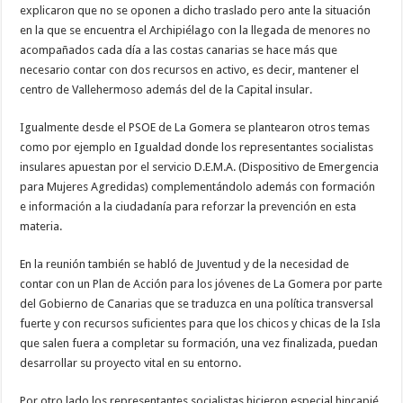
nuestra web
explicaron que no se oponen a dicho traslado pero ante la situación
funcione lo
en la que se encuentra el Archipiélago con la llegada de menores no
mejor posible
acompañados cada día a las costas canarias se hace más que
durante tu
visita. Si
necesario contar con dos recursos en activo, es decir, mantener el
rechaza estas
centro de Vallehermoso además del de la Capital insular.
cookies,
algunas
funcionalidades
Igualmente desde el PSOE de La Gomera se plantearon otros temas
desaparecerán
de la web.
como por ejemplo en Igualdad donde los representantes socialistas
insulares apuestan por el servicio D.E.M.A. (Dispositivo de Emergencia
para Mujeres Agredidas) complementándolo además con formación
Marketing
e información a la ciudadanía para reforzar la prevención en esta
Al compartir tus
materia.
intereses y
comportamiento
mientras visitas
En la reunión también se habló de Juventud y de la necesidad de
nuestro sitio,
aumentas la
contar con un Plan de Acción para los jóvenes de La Gomera por parte
posibilidad de
del Gobierno de Canarias que se traduzca en una política transversal
ver contenido y
fuerte y con recursos suficientes para que los chicos y chicas de la Isla
ofertas
personalizados.
que salen fuera a completar su formación, una vez finalizada, puedan
desarrollar su proyecto vital en su entorno.
Por otro lado los representantes socialistas hicieron especial hincapié