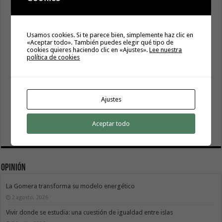
Usamos cookies. Si te parece bien, simplemente haz clic en
«Aceptar todo». También puedes elegir qué tipo de
cookies quieres haciendo clic en «Ajustes».
Lee nuestra
política de cookies
Ajustes
Aceptar todo
Opinión
La Gomera transforma su modelo energético
2 agosto, 2026
Vivir donde se estudia: una cuestión de igualdad entre islas