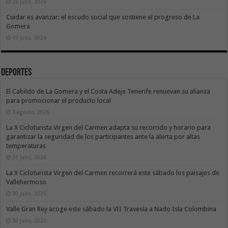
26 julio, 2026
Cuidar es avanzar: el escudo social que sostiene el progreso de La
Gomera
19 julio, 2026
Deportes
El Cabildo de La Gomera y el Costa Adeje Tenerife renuevan su alianza
para promocionar el producto local
3 agosto, 2026
La X Cicloturista Virgen del Carmen adapta su recorrido y horario para
garantizar la seguridad de los participantes ante la alerta por altas
temperaturas
31 julio, 2026
La X Cicloturista Virgen del Carmen recorrerá este sábado los paisajes de
Vallehermoso
30 julio, 2026
Valle Gran Rey acoge este sábado la VII Travesía a Nado Isla Colombina
30 julio, 2026