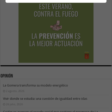
Opinión
La Gomera transforma su modelo energético
2 agosto, 2026
Vivir donde se estudia: una cuestión de igualdad entre islas
26 julio, 2026
Cuidar es avanzar: el escudo social que sostiene el progreso de La