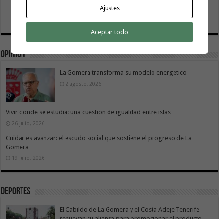
Ajustes
Aceptar todo
Opinión
La Gomera transforma su modelo energético
2 agosto, 2026
Vivir donde se estudia: una cuestión de igualdad entre islas
26 julio, 2026
Cuidar es avanzar: el escudo social que sostiene el progreso de La
Gomera
19 julio, 2026
Deportes
El Cabildo de La Gomera y el Costa Adeje Tenerife
renuevan su alianza para promocionar el producto