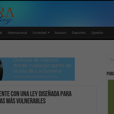
al
Internacional
Sociedad
Sucesos
Deportes
Opinión
Publ
ente con una ley diseñada para
lias más vulnerables