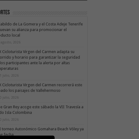
ortes
Cabildo de La Gomera y el Costa Adeje Tenerife
uevan su alianza para promocionar el
ducto local
 agosto, 2026
X Cicloturista Virgen del Carmen adapta su
orrido y horario para garantizar la seguridad
los participantes ante la alerta por altas
mperaturas
1 julio, 2026
X Cicloturista Virgen del Carmen recorrerá este
ado los paisajes de Vallehermoso
0 julio, 2026
le Gran Rey acoge este sábado la VII Travesía a
do Isla Colombina
0 julio, 2026
II torneo Autonómico Gomahara Beach Vóley ya
ne fecha