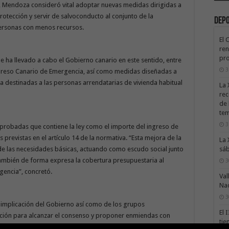
lo, Mendoza consideró vital adoptar nuevas medidas dirigidas a
 protección y servir de salvoconducto al conjunto de la
Dep
 personas con menos recursos.
El 
ren
pro
ue ha llevado a cabo el Gobierno canario en este sentido, entre
3
Ingreso Canario de Emergencia, así como medidas diseñadas a
a destinadas a las personas arrendatarias de vivienda habitual
La 
rec
de 
te
3
robadas que contiene la ley como el importe del ingreso de
previstas en el artículo 14 de la normativa. “Esta mejora de la
La 
sáb
 de las necesidades básicas, actuando como escudo social junto
también de forma expresa la cobertura presupuestaria al
3
encia”, concretó.
Val
Na
3
a implicación del Gobierno así como de los grupos
El 
ción para alcanzar el consenso y proponer enmiendas con
tie
, han contado con el respaldo de la totalidad de la Cámara