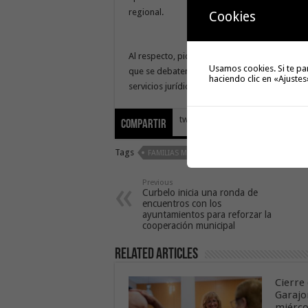
regional.
Cookies
Al respecto, pidió a los grupos que sigan ma
Usamos cookies. Si te pa
que se debaten y tramitan, “por lo que quiero
haciendo clic en «Ajustes
servicios jurídicos de la Cámara por el gran t
tweet
Compartir
Tags
FAMILIAS MÁS VULNERABLES
Previous
Curbelo inicia una ronda de
encuentros con los
ayuntamientos para reforzar la
cooperación municipal
Related Articles
Cierre 
Garajo
miérco