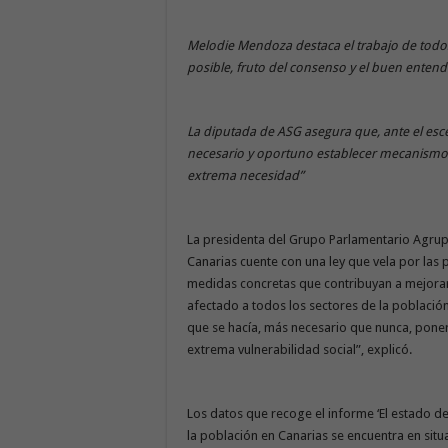
Melodie Mendoza destaca el trabajo de todos
posible, fruto del consenso y el buen enten
La diputada de ASG asegura que, ante el esce
necesario y oportuno establecer mecanismos 
extrema necesidad”
La presidenta del Grupo Parlamentario Agru
Canarias cuente con una ley que vela por las 
medidas concretas que contribuyan a mejorar s
afectado a todos los sectores de la población
que se hacía, más necesario que nunca, poner
extrema vulnerabilidad social”, explicó.
Los datos que recoge el informe ‘El estado de
la población en Canarias se encuentra en sit