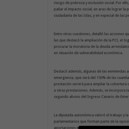
riesgo de pobreza y exclusión social. Por el
paliar el impacto social, en aras de lograr la
ciudadanía de las Islas, y en especial de las
Entre otras cuestiones, detalló las acciones q
las que destacó la ampliación de la PCI, el 
procurar la moratoria de la deuda arrendatici
en situación de vulnerabilidad económica.
Destacó además, algunas de las enmiendas ap
emergencia, que será del 150% de las cuantías 
prestación servirá para ampliar la cobertura
a otras prestaciones. Además, se incorpora 
segundo abono del Ingreso Canario de Emerg
La diputada autonómica valoró el trabajo y l
parlamentarios que forman parte de la oposi
aportaciones interesantes, que en su mayoría