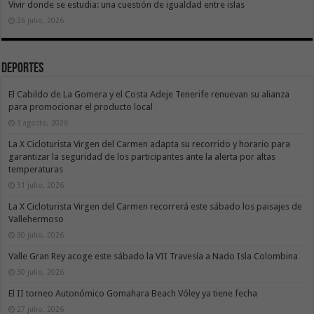
Vivir donde se estudia: una cuestión de igualdad entre islas
26 julio, 2026
Deportes
El Cabildo de La Gomera y el Costa Adeje Tenerife renuevan su alianza
para promocionar el producto local
3 agosto, 2026
La X Cicloturista Virgen del Carmen adapta su recorrido y horario para
garantizar la seguridad de los participantes ante la alerta por altas
temperaturas
31 julio, 2026
La X Cicloturista Virgen del Carmen recorrerá este sábado los paisajes de
Vallehermoso
30 julio, 2026
Valle Gran Rey acoge este sábado la VII Travesía a Nado Isla Colombina
30 julio, 2026
El II torneo Autonómico Gomahara Beach Vóley ya tiene fecha
27 julio, 2026