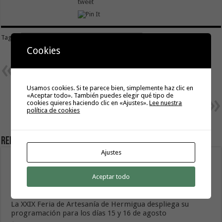
tweet
Tags
PRESUPUESTOS DEL CABILDO DE LA GOMERA
Cookies
Previous
Alemania traslada a la consejera
de Turismo su sintonía con
Canarias para reactivar los flujos
Usamos cookies. Si te parece bien, simplemente haz clic en
turísticos
«Aceptar todo». También puedes elegir qué tipo de
Next
cookies quieres haciendo clic en «Ajustes».
Lee nuestra
Curbelo y Aguiar clausuran la
política de cookies
Universidad de Otoño de La
Gomera
Related Articles
Ajustes
El Cabildo rebaja a grado 0 las medidas preventivas por
riesgo de incendios forestales
Aceptar todo
10 agosto, 2026
La XXIX Feria de Artesanía de Hermigua despliega su
programación para los días 15 y 16 de agosto