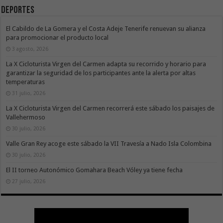
Deportes
El Cabildo de La Gomera y el Costa Adeje Tenerife renuevan su alianza
para promocionar el producto local
3 agosto, 2026
La X Cicloturista Virgen del Carmen adapta su recorrido y horario para
garantizar la seguridad de los participantes ante la alerta por altas
temperaturas
31 julio, 2026
La X Cicloturista Virgen del Carmen recorrerá este sábado los paisajes de
Vallehermoso
30 julio, 2026
Valle Gran Rey acoge este sábado la VII Travesía a Nado Isla Colombina
30 julio, 2026
El II torneo Autonómico Gomahara Beach Vóley ya tiene fecha
27 julio, 2026