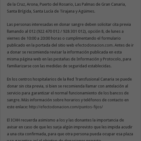
de la Cruz, Arona, Puerto del Rosario, Las Palmas de Gran Canaria,
Santa Brígida, Santa Lucía de Tirajana y Agüimes.
Las personas interesadas en donar sangre deben solicitar cita previa
llamando al 012 (922 470 012 / 928 301 012), opción 8, de lunes a
viernes de 10:00 a 20:00 horas o cumplimentando el formulario
publicado en la portada del sitio web
efectodonacion.com
. Antes de ir
a donar se recomienda revisar la información publicada en esta
misma página web en las pestañas de Información y Protocolo, para
familiarizarse con las medidas de seguridad establecidas.
En los centros hospitalarios de la Red Transfusional Canaria se puede
donar sin cita previa, si bien se recomienda llamar con antelación al
servicio para garantizar el normal funcionamiento de los bancos de
sangre. Más información sobre horarios y teléfonos de contacto en
este enlace:
http://efectodonacion.com/puntos-fijos/
El ICHH recuerda asimismo a los y las donantes la importancia de
avisar en caso de que les surja algún imprevisto que les impida acudir
a una cita confirmada, para que otra persona pueda ocupar esa plaza
y se garantice así el objetivo de donaciones previsto.