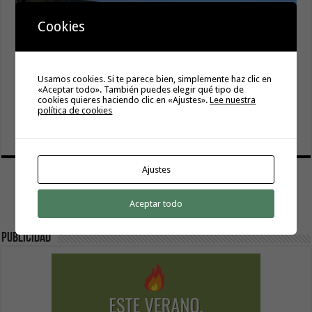
Cookies
Usamos cookies. Si te parece bien, simplemente haz clic en
«Aceptar todo». También puedes elegir qué tipo de
cookies quieres haciendo clic en «Ajustes».
Lee nuestra
El Ayuntamiento de Hermigua licita la instalación de 30
política de cookies
farolas fotovoltaicas en la subida a Las Cabezadas
6 agosto, 2026
Ajustes
Aceptar todo
Publicidad