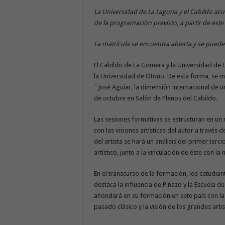
La Universidad de La Laguna y el Cabildo acu
de la programación previsto, a partir de este 
La matrícula se encuentra abierta y se puede
El Cabildo de La Gomera y la Universidad de
la Universidad de Otoño. De esta forma, se m
´José Aguiar, la dimensión internacional de un
de octubre en Salón de Plenos del Cabildo.
Las sesiones formativas se estructuran en un r
con las visiones artísticas del autor a través
del artista se hará un análisis del primer terc
artístico, junto a la vinculación de éste con 
En el transcurso de la formación, los estudia
destaca la influencia de Pinazo y la Escuela de
ahondará en su formación en este país con la
pasado clásico y la visión de los grandes artis