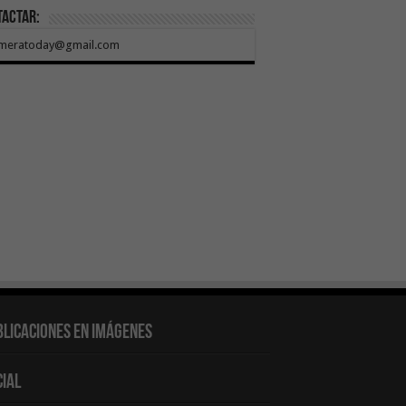
tactar:
meratoday@gmail.com
blicaciones en Imágenes
cial