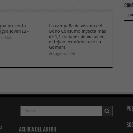
Con
go
ua presenta
La campaña de verano del
gua Joven III»
Bono Consumo inyecta más
de 1,1 millones de euros en
to, 2026
el tejido económico de La
Gomera
6 agosto, 2026
Pu
So
d
Acerca del Autor