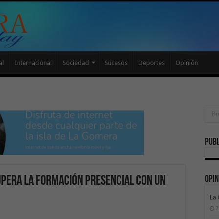
al
Internacional
Sociedad
Sucesos
Deportes
Opinión
Publ
Opin
upera la formación presencial con un
La
2