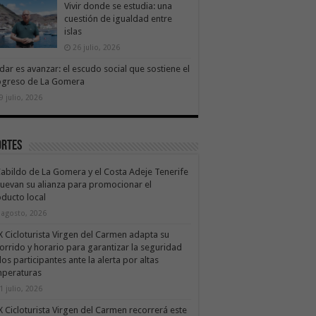
Vivir donde se estudia: una
cuestión de igualdad entre
islas
26 julio, 2026
dar es avanzar: el escudo social que sostiene el
ogreso de La Gomera
9 julio, 2026
ortes
Cabildo de La Gomera y el Costa Adeje Tenerife
uevan su alianza para promocionar el
ducto local
 agosto, 2026
X Cicloturista Virgen del Carmen adapta su
orrido y horario para garantizar la seguridad
los participantes ante la alerta por altas
mperaturas
1 julio, 2026
X Cicloturista Virgen del Carmen recorrerá este