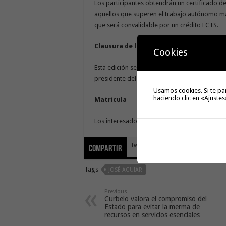
Los participantes obtendrán un certificado d
aquellos que superen el trabajo autónomo m
que será convalidable por un crédito ECTS.
Clausura de la Universidad de Otoño
Cookies
Esta edición se clausura en la tarde de este v
presidente del Cabildo, Casimiro Curbelo, y l
Usamos cookies. Si te pa
haciendo clic en «Ajustes
Matrícula
Los interesados deben formalizar su matrícul
tweet
Compartir
Tags
JOSÉ AGUIAR
Previous
Curbelo valora el compromiso del
Estado para evitar la merma de
recursos en servicios esenciales