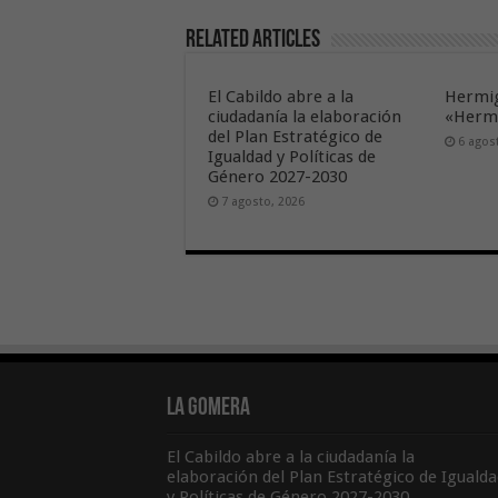
Related Articles
El Cabildo abre a la
Hermig
ciudadanía la elaboración
«Hermi
del Plan Estratégico de
6 agos
Igualdad y Políticas de
Género 2027-2030
7 agosto, 2026
La Gomera
El Cabildo abre a la ciudadanía la
elaboración del Plan Estratégico de Igualda
y Políticas de Género 2027-2030