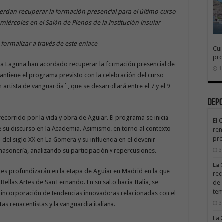
erdan recuperar la formación presencial para el último curso
miércoles en el Salón de Plenos de la Institución insular
 formalizar a través de este
enlace
Cui
pr
 La Laguna han acordado recuperar la formación presencial de
1
antiene el programa previsto con la celebración del curso
 artista de vanguardia`, que se desarrollará entre el 7 y el 9
Dep
ecorrido por la vida y obra de Aguiar. El programa se inicia
El 
 de su discurso en la Academia. Asimismo, en torno al contexto
ren
pro
io del siglo XX en La Gomera y su influencia en el devenir
la masonería, analizando su participación y repercusiones.
3
La 
ntes profundizarán en la etapa de Aguiar en Madrid en la que
rec
 Bellas Artes de San Fernando. En su salto hacia Italia, se
de 
te
 incorporación de tendencias innovadoras relacionadas con el
3
tas renacentistas y la vanguardia italiana.
La 