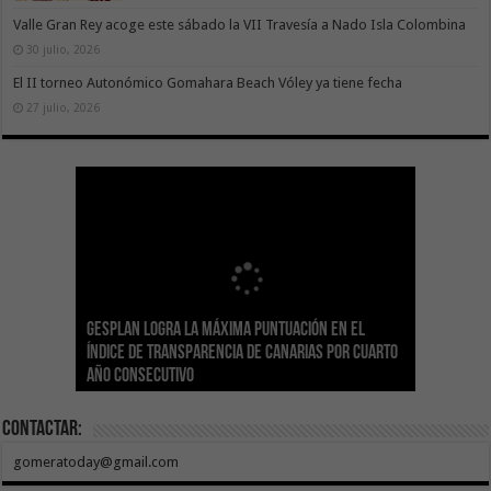
Valle Gran Rey acoge este sábado la VII Travesía a Nado Isla Colombina
30 julio, 2026
El II torneo Autonómico Gomahara Beach Vóley ya tiene fecha
27 julio, 2026
Gesplan logra la máxima puntuación en el
El Gobierno canario concede ayudas del
Transición Ecológica coordina con Ashotel su
Visocan incorpora 170 pisos a su parque de
Sanidad refuerza la capacidad diagnóstica de
Índice de Transparencia de Canarias por cuarto
POSEICAN-Pesca al sector por valor de 7,09 M€
adhesión a la Red de Refugios Climáticos de
vivienda protegida en régimen de alquiler
los centros de salud con el impulso de la
El Gobierno de Canarias convoca el Concurso de
año consecutivo
tras aumentar las cuantías
Canarias
asequible de Tenerife
ecografía clínica
Sal Marina Agrocanarias 2026
Contactar:
gomeratoday@gmail.com