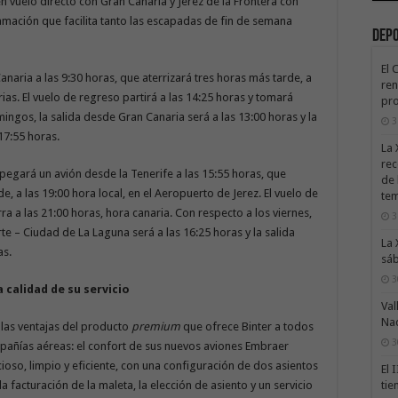
en vuelo directo con Gran Canaria y Jerez de la Frontera con
mación que facilita tanto las escapadas de fin de semana
Dep
El 
aria a las 9:30 horas, que aterrizará tres horas más tarde, a
ren
rias. El vuelo de regreso partirá a las 14:25 horas y tomará
pro
mingos, la salida desde Gran Canaria será a las 13:00 horas y la
3
17:55 horas.
La 
rec
spegará un avión desde la Tenerife a las 15:55 horas, que
de 
e, a las 19:00 hora local, en el Aeropuerto de Jerez. El vuelo de
te
rra a las 21:00 horas, hora canaria. Con respecto a los viernes,
3
te – Ciudad de La Laguna será a las 16:25 horas y la salida
La 
as.
sáb
3
 calidad de su servicio
Val
Na
 las ventajas del producto
premium
que ofrece Binter a todos
3
mpañías aéreas: el confort de sus nuevos aviones Embraer
cioso, limpio y eficiente, con una configuración de dos asientos
El 
tie
a facturación de la maleta, la elección de asiento y un servicio