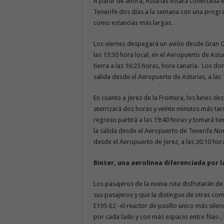
A partir de ahora, Asturias estará conectada 
Tenerife dos días a la semana con una progra
como estancias más largas.
Los viernes despegará un avión desde Gran Can
las 13:30 hora local, en el Aeropuerto de Astu
tierra a las 16:25 horas, hora canaria. Los do
salida desde el Aeropuerto de Asturias, a las 
En cuanto a Jerez de la Frontera, los lunes de
aterrizará dos horas y veinte minutos más tard
regreso partirá a las 19:40 horas y tomará tie
la salida desde el Aeropuerto de Tenerife Nor
desde el Aeropuerto de Jerez, a las 20:10 hor
Binter, una aerolínea diferenciada por la
Los pasajeros de la nueva ruta disfrutarán de
sus pasajeros y que la distingue de otras co
E195-E2 -el reactor de pasillo único más silen
por cada lado y con más espacio entre filas-, l