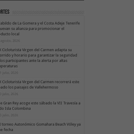
ortes
Cabildo de La Gomera y el Costa Adeje Tenerife
uevan su alianza para promocionar el
ducto local
 agosto, 2026
X Cicloturista Virgen del Carmen adapta su
orrido y horario para garantizar la seguridad
los participantes ante la alerta por altas
mperaturas
1 julio, 2026
X Cicloturista Virgen del Carmen recorrerá este
ado los paisajes de Vallehermoso
0 julio, 2026
le Gran Rey acoge este sábado la VII Travesía a
do Isla Colombina
0 julio, 2026
II torneo Autonómico Gomahara Beach Vóley ya
ne fecha