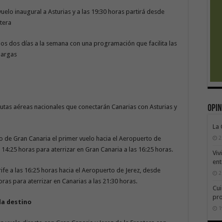
uelo inaugural a Asturias y a las 19:30 horas partirá desde
ntera
nos dos días a la semana con una programación que facilita las
largas
rutas aéreas nacionales que conectarán Canarias con Asturias y
Opin
La
2
 de Gran Canaria el primer vuelo hacia el Aeropuerto de
14:25 horas para aterrizar en Gran Canaria a las 16:25 horas.
Viv
ent
fe a las 16:25 horas hacia el Aeropuerto de Jerez, desde
2
ras para aterrizar en Canarias a las 21:30 horas.
Cui
pr
da destino
1