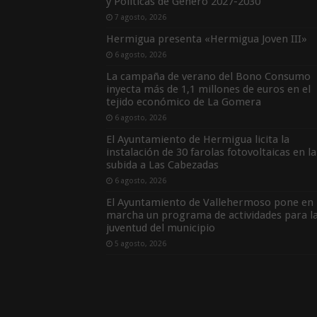
y Políticas de Género 2027-2030
7 agosto, 2026
Hermigua presenta «Hermigua Joven III»
6 agosto, 2026
La campaña de verano del Bono Consumo
inyecta más de 1,1 millones de euros en el
tejido económico de La Gomera
6 agosto, 2026
El Ayuntamiento de Hermigua licita la
instalación de 30 farolas fotovoltaicas en la
subida a Las Cabezadas
6 agosto, 2026
El Ayuntamiento de Vallehermoso pone en
marcha un programa de actividades para l
juventud del municipio
5 agosto, 2026