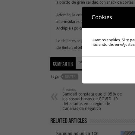
a bordo de gran calidad con snack de cortesía
Además, la compañía aérea facilita de forma g
Cookies
interinsulares en Canarias en el caso de los v
Archipiélago canario gracias a la amplia conec
Usamos cookies. Si te pa
Los billetes se pueden adquirir a través de lo
haciendo clic en «Ajustes
de Binter, el teléfono 922/928 32 77 00, agenc
tweet
Compartir
Tags
BINTER
Previous
Sanidad constata que el 95% de
los sospechosos de COVID-19
detectados en colegios de
Canarias da negativo
Related Articles
Sanidad adjudica 106