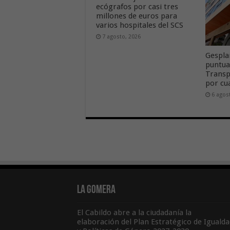
ecógrafos por casi tres
millones de euros para
varios hospitales del SCS
7 agosto, 2026
Gespla
puntua
Transp
por cu
6 agos
La Gomera
El Cabildo abre a la ciudadanía la
elaboración del Plan Estratégico de Igualda