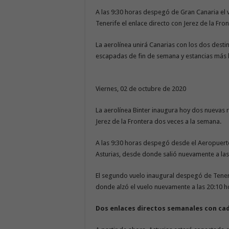
A las 9:30 horas despegó de Gran Canaria el v
Tenerife el enlace directo con Jerez de la Fro
La aerolínea unirá Canarias con los dos desti
escapadas de fin de semana y estancias más 
Viernes, 02 de octubre de 2020
La aerolínea Binter inaugura hoy dos nuevas 
Jerez de la Frontera dos veces a la semana.
A las 9:30 horas despegó desde el Aeropuerto
Asturias, desde donde salió nuevamente a las 
El segundo vuelo inaugural despegó de Teneri
donde alzó el vuelo nuevamente a las 20:10 ho
Dos enlaces directos semanales con ca