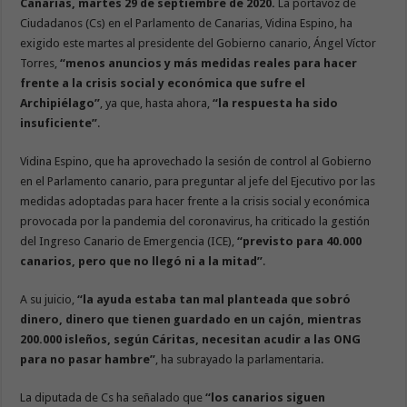
Canarias, martes 29 de septiembre de 2020.
La portavoz de
Ciudadanos (Cs) en el Parlamento de Canarias, Vidina Espino, ha
exigido este martes al presidente del Gobierno canario, Ángel Víctor
Torres,
“menos anuncios y más medidas reales para hacer
frente a la crisis social y económica que sufre el
Archipiélago”
, ya que, hasta ahora,
“la respuesta ha sido
insuficiente”
.
Vidina Espino, que ha aprovechado la sesión de control al Gobierno
en el Parlamento canario, para preguntar al jefe del Ejecutivo por las
medidas adoptadas para hacer frente a la crisis social y económica
provocada por la pandemia del coronavirus, ha criticado la gestión
del Ingreso Canario de Emergencia (ICE),
“previsto para 40.000
canarios, pero que no llegó ni a la mitad”
.
A su juicio,
“la ayuda estaba tan mal planteada que sobró
dinero, dinero que tienen guardado en un cajón, mientras
200.000 isleños, según Cáritas, necesitan acudir a las ONG
para no pasar hambre”
, ha subrayado la parlamentaria.
La diputada de Cs ha señalado que
“los canarios siguen