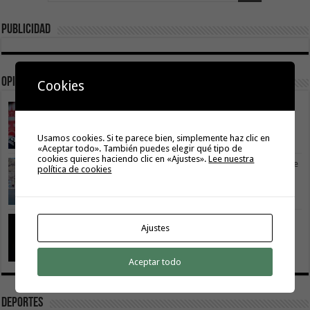
Publicidad
Opinión
Cookies
La Gomera transforma su modelo energético
2 agosto, 2026
Usamos cookies. Si te parece bien, simplemente haz clic en
«Aceptar todo». También puedes elegir qué tipo de
cookies quieres haciendo clic en «Ajustes».
Lee nuestra
Vivir donde se estudia: una cuestión de igualdad entre
política de cookies
islas
26 julio, 2026
Cuidar es avanzar: el escudo social que sostiene el
Ajustes
progreso de La Gomera
19 julio, 2026
Aceptar todo
Deportes