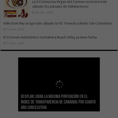
La X Cicloturista Virgen del Carmen recorrerá este
sábado los paisajes de Vallehermoso
30 julio, 2026
Valle Gran Rey acoge este sábado la VII Travesía a Nado Isla Colombina
30 julio, 2026
El II torneo Autonómico Gomahara Beach Vóley ya tiene fecha
27 julio, 2026
Gesplan logra la máxima puntuación en el
El Gobierno canario concede ayudas del
Transición Ecológica coordina con Ashotel su
Visocan incorpora 170 pisos a su parque de
Sanidad refuerza la capacidad diagnóstica de
Índice de Transparencia de Canarias por cuarto
POSEICAN-Pesca al sector por valor de 7,09 M€
adhesión a la Red de Refugios Climáticos de
vivienda protegida en régimen de alquiler
los centros de salud con el impulso de la
El Gobierno de Canarias convoca el Concurso de
año consecutivo
tras aumentar las cuantías
Canarias
asequible de Tenerife
ecografía clínica
Sal Marina Agrocanarias 2026