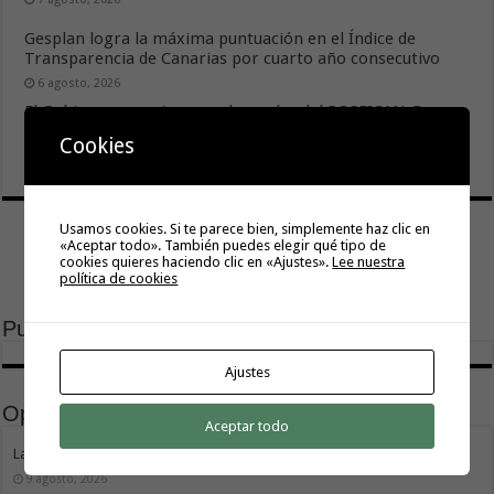
Gesplan logra la máxima puntuación en el Índice de
Transparencia de Canarias por cuarto año consecutivo
6 agosto, 2026
El Gobierno canario concede ayudas del POSEICAN-Pesca
al sector por valor de 7,09 M€ tras aumentar las cuantías
Cookies
6 agosto, 2026
Usamos cookies. Si te parece bien, simplemente haz clic en
«Aceptar todo». También puedes elegir qué tipo de
cookies quieres haciendo clic en «Ajustes».
Lee nuestra
política de cookies
Publicidad
Ajustes
Opinión
Aceptar todo
La movilidad también construye isla
9 agosto, 2026