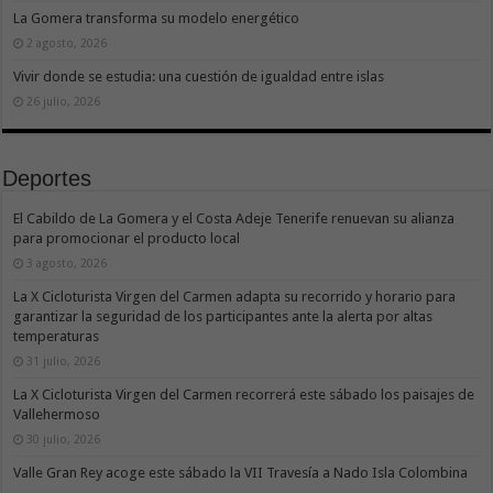
La Gomera transforma su modelo energético
2 agosto, 2026
Vivir donde se estudia: una cuestión de igualdad entre islas
26 julio, 2026
Deportes
El Cabildo de La Gomera y el Costa Adeje Tenerife renuevan su alianza
para promocionar el producto local
3 agosto, 2026
La X Cicloturista Virgen del Carmen adapta su recorrido y horario para
garantizar la seguridad de los participantes ante la alerta por altas
temperaturas
31 julio, 2026
La X Cicloturista Virgen del Carmen recorrerá este sábado los paisajes de
Vallehermoso
30 julio, 2026
Valle Gran Rey acoge este sábado la VII Travesía a Nado Isla Colombina