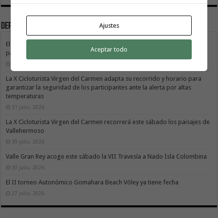
Deportes
Ajustes
El Cabildo de La Gomera y el Costa Adeje Tenerife renuevan su alianza
Aceptar todo
para promocionar el producto local
3 agosto, 2026
La X Cicloturista Virgen del Carmen adapta su recorrido y horario para
garantizar la seguridad de los participantes ante la alerta por altas
temperaturas
31 julio, 2026
La X Cicloturista Virgen del Carmen recorrerá este sábado los paisajes de
Vallehermoso
30 julio, 2026
Valle Gran Rey acoge este sábado la VII Travesía a Nado Isla Colombina
30 julio, 2026
El II torneo Autonómico Gomahara Beach Vóley ya tiene fecha
27 julio, 2026