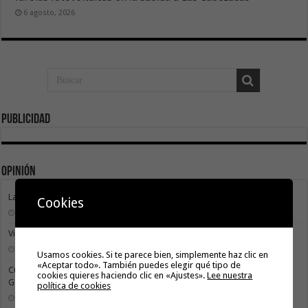
6 agosto, 2026
Publicidad
Opinión
La Gomera transforma su modelo energético
Cookies
2 agosto, 2026
Vivir donde se estudia: una cuestión de igualdad entre islas
26 julio, 2026
Usamos cookies. Si te parece bien, simplemente haz clic en
«Aceptar todo». También puedes elegir qué tipo de
Cuidar es avanzar: el escudo social que sostiene el progreso de La
cookies quieres haciendo clic en «Ajustes».
Lee nuestra
Gomera
política de cookies
19 julio, 2026