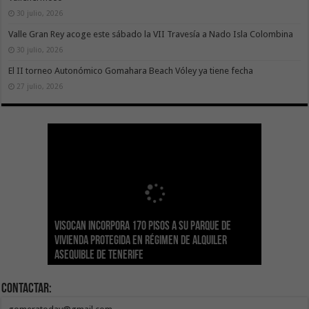
30 julio, 2026
Valle Gran Rey acoge este sábado la VII Travesía a Nado Isla Colombina
30 julio, 2026
El II torneo Autonómico Gomahara Beach Vóley ya tiene fecha
27 julio, 2026
Visocan incorpora 170 pisos a su parque de
Sanidad refuerza la capacidad diagnóstica de
Transición despliega un sistema fotovoltaico
La ESSSCAN inicia la formación en primeros
El Gobierno de Canarias concede ayudas por
vivienda protegida en régimen de alquiler
los centros de salud con el impulso de la
El Gobierno de Canarias convoca el Concurso de
autónomo en los edificios del Parque Nacional
auxilios para árbitros deportivos dentro del
valor de 1,19M€ a las Cofradías de Pescadores
asequible de Tenerife
ecografía clínica
Sal Marina Agrocanarias 2026
del Teide
Proyecto Ganar
para sufragar sus gastos corrientes
Contactar: