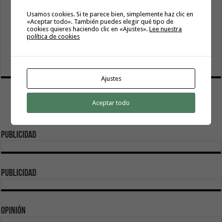
por trabajos de limpieza
5 agosto, 2026
Usamos cookies. Si te parece bien, simplemente haz clic en
«Aceptar todo». También puedes elegir qué tipo de
La Oficina de Proyectos Estratégicos del Gobierno de
cookies quieres haciendo clic en «Ajustes».
Lee nuestra
política de cookies
Canarias y el Cabildo de La Gomera exploran vías para
impulsar nuevas iniciativas estratégicas en la isla
5 agosto, 2026
Ajustes
Aceptar todo
Publicidad
publicidad
Opinión