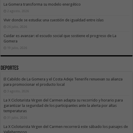
La Gomera transforma su modelo energético
2 agosto, 2026
Vivir donde se estudia: una cuestión de igualdad entre islas
26 julio, 2026
Cuidar es avanzar: el escudo social que sostiene el progreso de La
Gomera
19 julio, 2026
Deportes
El Cabildo de La Gomera y el Costa Adeje Tenerife renuevan su alianza
para promocionar el producto local
3 agosto, 2026
La X Cicloturista Virgen del Carmen adapta su recorrido y horario para
garantizar la seguridad de los participantes ante la alerta por altas
temperaturas
31 julio, 2026
La X Cicloturista Virgen del Carmen recorrerá este sábado los paisajes de
Vallehermoso