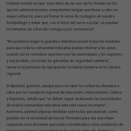
Curbelo insistió en que “este debe de ser uno de los frentes en los
que las administraciones competentes tengan que llevar a cabo un
mayor esfuerzo, para así frenar la curva de contagios en nuestro
Archipiélago y evitar que, con el inicio del curso escolar, se puedan
incrementar las cifras de contagios por coronavirus”.
“No podemos bajar la guardia y debemos poner todas las medidas
para que toda la comunidad educativa pueda retomar a las aulas,
cuando así se considere oportuno por las autoridades y los expertos
y sea posible, con todas las garantías de seguridad sanitaria”,
remarcó el portavoz de Agrupación Socialista Gomera en la Cámara
regional.
El diputado gomero, aunque puso en valor los esfuerzos llevados a
cabo por la Consejería regional de Educación, Universidades, Cultura
y Deportes, señaló que “se deben seguir analizando las necesidades
de toda la comunidad educativa ante este nuevo escenario”.
Asimismo, planteó algunas medidas sobres las que avanzar, como
pueden ser la necesidad de buscar fórmulas para dar una mejor
respuesta a los docentes que están considerados como población de
riesgo en Canarias, la posibilidad de reducir ratios de alumnos y