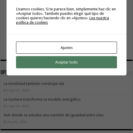
Usamos cookies. Si te parece bien, simplemente haz clic en
«Aceptar todo». También puedes elegir qué tipo de
cookies quieres haciendo clic en «Ajustes».
Lee nuestra
política de cookies
Ajustes
Aceptar todo
Opinión
La movilidad también construye isla
9 agosto, 2026
La Gomera transforma su modelo energético
2 agosto, 2026
Vivir donde se estudia: una cuestión de igualdad entre islas
26 julio, 2026