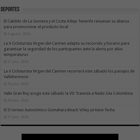
Deportes
El Cabildo de La Gomera y el Costa Adeje Tenerife renuevan su alianza
para promocionar el producto local
3 agosto, 2026
La X Cicloturista Virgen del Carmen adapta su recorrido y horario para
garantizar la seguridad de los participantes ante la alerta por altas
temperaturas
31 julio, 2026
La X Cicloturista Virgen del Carmen recorrerá este sábado los paisajes de
Vallehermoso
30 julio, 2026
Valle Gran Rey acoge este sábado la VII Travesía a Nado Isla Colombina
30 julio, 2026
El II torneo Autonómico Gomahara Beach Vóley ya tiene fecha
27 julio, 2026