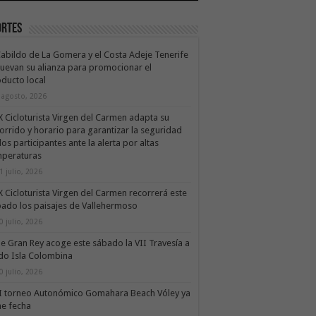
ortes
Cabildo de La Gomera y el Costa Adeje Tenerife
uevan su alianza para promocionar el
ducto local
 agosto, 2026
X Cicloturista Virgen del Carmen adapta su
orrido y horario para garantizar la seguridad
los participantes ante la alerta por altas
mperaturas
1 julio, 2026
X Cicloturista Virgen del Carmen recorrerá este
ado los paisajes de Vallehermoso
0 julio, 2026
le Gran Rey acoge este sábado la VII Travesía a
do Isla Colombina
0 julio, 2026
II torneo Autonómico Gomahara Beach Vóley ya
ne fecha