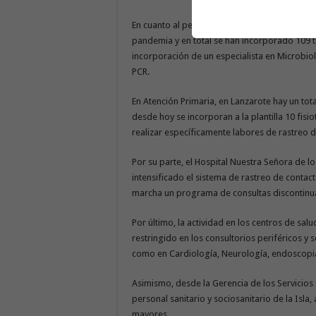
En cuanto al personal, la plantilla del Hospi
pandemia y en total se han incorporado 109 
incorporación de un especialista en Microbiol
PCR.
En Atención Primaria, en Lanzarote hay un tot
desde hoy se incorporan a la plantilla 10 fisi
realizar específicamente labores de rastreo d
Por su parte, el Hospital Nuestra Señora de l
intensificado el sistema de rastreo de contac
marcha un programa de consultas discontinu
Por último, la actividad en los centros de sal
restringido en los consultorios periféricos y
como en Cardiología, Neurología, endoscopias
Asimismo, desde la Gerencia de los Servicios S
personal sanitario y sociosanitario de la Isla
mayores.