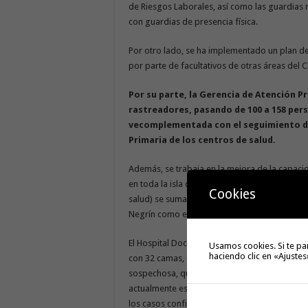
de Riesgos Laborales, así como las guardias 
con guardias de presencia física.
Por otro lado, se ha implementado un plan d
por parte de facultativos de otras áreas del 
Por su parte, la Gerencia de Atención P
rastreadores, pasando de
100
a 158 per
ve
complementada con
el
seguimiento d
Primaria de los centros de salud.
Además, se trabaja en la mejora de la capac
en toda la isla de Gran Canaria. Así, a los p
Cookies
salud) se suman dos puntos de toma de muestr
Negrín como en el Complejo Hospitalario Unive
El Hospital Doctor José Molina Orosa tiene ac
Usamos cookies. Si te pa
haciendo clic en «Ajustes
con 32 camas, con una parte destinada a los 
sospechosa, que serán derivados en unos días
actualmente está en proceso de adaptación,
los casos confirmados.