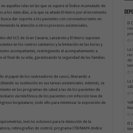
en aquellas islas en las que se supera el Índice Acumulado de
Dep
a los siete días, a la que se añade El Hierro por el incremento
se busca dar soporte a los pacientes con coronavirus tanto en
El 
eniendo la atención a otros procesos asistenciales.
ren
pro
es del SCS de Gran Canaria, Lanzarote y El Hierro suponen
3
ientes en los centros sanitarios y la limitación en las horas y
La 
el mismo acompañante), restringiendo el acompañamiento a
rec
n el final de su vida, garantizando la seguridad de las familias
de 
te
3
do el papel de los rastreadores de casos, liberando a
La 
ilitando su sustitución en sus tareas asistenciales. Además, se
sáb
miento en los programas de salud a las de los pacientes de
3
ciliario vía telefónica de los pacientes con infección leve de
Val
ingreso hospitalario, todo ello para minimizar la exposición de
Na
3
spirometrías, test no oclusivos para la detección de la
El 
toria, retinografías de control, programa ITB/MAPA (índice
tie