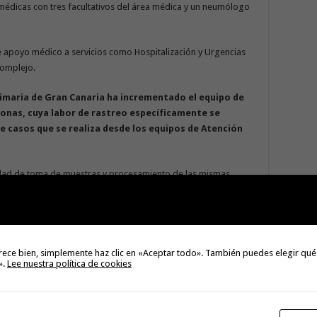
médicas con tres facultativos del área médica y un neumólogo
e apoyo médico a servicios como Hospitalización y Urgencias
Complejo.
rimaria de Gran Canaria ha
incrementado e
l equipo de
sonas, cuya labor de rastreo específicamente se
e casos que
se
realiza
desde
los equipos de Atención
idad de toma de muestras y procesamiento de las mismas
untos de toma de muestras existentes (Museo Elder y centros de
as tanto en el Hospital Universitario de Gran Canaria Dr.
rsitario Insular-Materno Infantil.
tualmente una planta destinada a la atención a la COVID-19
rece bien, simplemente haz clic en «Aceptar todo». También puedes elegir qué
».
Lee nuestra política de cookies
casos confirmados y otra a pacientes con patología
 a la planta de cirugía, que cuenta con 47 camas y que
 de tal manera que la planta COVID-19 quedeúnicamente para