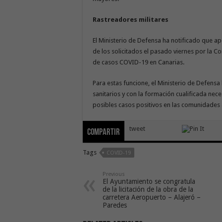
Rastreadores militares
El Ministerio de Defensa ha notificado que a
de los solicitados el pasado viernes por la C
de casos COVID-19 en Canarias.
Para estas funcione, el Ministerio de Defens
sanitarios y con la formación cualificada ne
posibles casos positivos en las comunidades
tweet
Compartir
Tags
COVID-19
Previous
El Ayuntamiento se congratula
de la licitación de la obra de la
carretera Aeropuerto – Alajeró –
Paredes