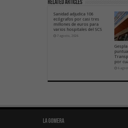
Related Articles
Sanidad adjudica 106
ecógrafos por casi tres
millones de euros para
varios hospitales del SCS
7 agosto, 2026
Gespla
puntua
Transp
por cu
6 agos
La Gomera