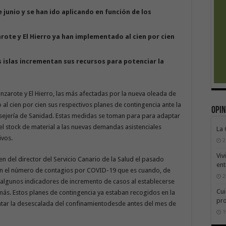
junio y se han ido aplicando en función de los
rote y El Hierro ya han implementado al cien por cien
 islas incrementan sus recursos para potenciar la
anzarote y El Hierro, las más afectadas por la nueva oleada de
al cien por cien sus respectivos planes de contingencia ante la
Opin
ejería de Sanidad. Estas medidas se toman para para adaptar
y el stock de material a las nuevas demandas asistenciales
La
ivos.
2
Viv
en del director del Servicio Canario de la Salud el pasado
ent
en el número de contagios por COVID-19 que es cuando, de
2
algunos indicadores de incremento de casos al establecerse
Cui
más. Estos planes de contingencia ya estaban recogidos en la
pr
ntar la desescalada del confinamientodesde antes del mes de
1