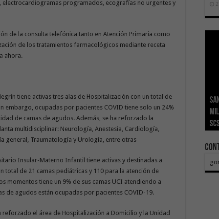
l), electrocardiogramas programados, ecografías no urgentes y
2
ón de la consulta telefónica tanto en Atención Primaria como
ización de los tratamientos farmacológicos mediante receta
ta ahora.
egrín tiene activas tres alas de Hospitalización con un total de
San
Ge
El 
Tra
Vis
San
Sin embargo, ocupadas por pacientes COVID tiene solo un 24%
mil
Índ
POS
adh
viv
los
cidad de camas de agudos. Además, se ha reforzado la
SC
añ
tr
Ca
ase
eco
lanta multidisciplinar: Neurología, Anestesia, Cardiología,
ugía general, Traumatología y Urología, entre otras
Con
itario Insular-Materno Infantil tiene activas y destinadas a
go
n total de 21 camas pediátricas y 110 para la atención de
stos momentos tiene un 9% de sus camas UCI atendiendo a
mas de agudos están ocupadas por pacientes COVID-19.
ha reforzado el área de Hospitalización a Domicilio y la Unidad