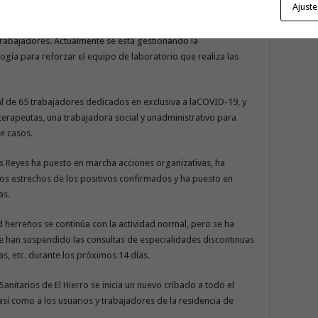
Ajuste
tal se reforzó en su momento para atender la demanda de la
trabajadores. Actualmente se está gestionando la
ogía para reforzar el equipo de laboratorio que realiza las
al de 65 trabajadores dedicados en exclusiva a laCOVID-19, y
oterapeutas, una trabajadora social y unadministrativo para
e casos.
os Reyes ha puesto en marcha acciones organizativas, ha
tos estrechos de los positivos confirmados y ha puesto en
as.
ud herreños se continúa con la actividad normal, pero se ha
 se han suspendido las consultas de especialidades discontinuas
, etc. durante los próximos 14 días.
anitarios de El Hierro se inicia un nuevo cribado a todo el
, así como a los usuarios y trabajadores de la residencia de