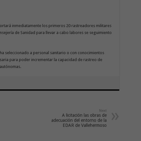
portará inmediatamente los primeros 20 rastreadores militares
onsejería de Sanidad para llevar a cabo labores se seguimiento
a ha seleccionado a personal sanitario o con conocimientos
cesaria para poder incrementar la capacidad de rastreo de
 autónomas.​
Next
A licitación las obras de
adecuación del entorno de la
EDAR de Vallehermoso