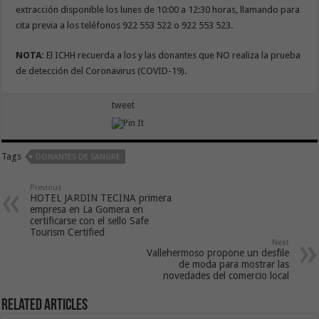
extracción disponible los lunes de 10:00 a 12:30 horas, llamando para
cita previa a los teléfonos 922 553 522 o 922 553 523.
NOTA:
El ICHH recuerda a los y las donantes que NO realiza la prueba
de detección del Coronavirus (COVID-19).
tweet
Tags
DONANTES DE SANGRE
Previous
HOTEL JARDIN TECINA primera
empresa en La Gomera en
certificarse con el sello Safe
Tourism Certified
Next
Vallehermoso propone un desfile
de moda para mostrar las
novedades del comercio local
Related Articles