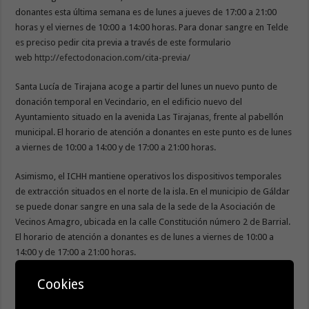
donantes esta última semana es de lunes a jueves de 17:00 a 21:00
horas y el viernes de 10:00 a 14:00 horas. Para donar sangre en Telde
es preciso pedir cita previa a través de este formulario
web
http://efectodonacion.com/cita-previa/
Santa Lucía de Tirajana acoge a partir del lunes un nuevo punto de
donación temporal en Vecindario, en el edificio nuevo del
Ayuntamiento situado en la avenida Las Tirajanas, frente al pabellón
municipal. El horario de atención a donantes en este punto es de lunes
a viernes de 10:00 a 14:00 y de 17:00 a 21:00 horas.
Asimismo, el ICHH mantiene operativos los dispositivos temporales
de extracción situados en el norte de la isla. En el municipio de Gáldar
se puede donar sangre en una sala de la sede de la Asociación de
Vecinos Amagro, ubicada en la calle Constitución número 2 de Barrial.
El horario de atención a donantes es de lunes a viernes de 10:00 a
14:00 y de 17:00 a 21:00 horas.
En Arucas también permanece activo el punto de donación temporal
Cookies
habilitado en una sala de la Oficina de Turismo, situada en la calle