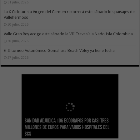
31 julio, 2026
La X Cicloturista Virgen del Carmen recorrerá este sábado los paisajes de
Vallehermoso
30 julio, 2026
Valle Gran Rey acoge este sábado la VII Travesía a Nado Isla Colombina
30 julio, 2026
El II torneo Autonómico Gomahara Beach Vóley ya tiene fecha
27 julio, 2026
Sanidad adjudica 106 ecógrafos por casi tres
Gesplan logra la máxima puntuación en el
El Gobierno canario concede ayudas del
Transición Ecológica coordina con Ashotel su
Visocan incorpora 170 pisos a su parque de
Sanidad refuerza la capacidad diagnóstica de
millones de euros para varios hospitales del
Índice de Transparencia de Canarias por cuarto
POSEICAN-Pesca al sector por valor de 7,09 M€
adhesión a la Red de Refugios Climáticos de
vivienda protegida en régimen de alquiler
los centros de salud con el impulso de la
SCS
año consecutivo
tras aumentar las cuantías
Canarias
asequible de Tenerife
ecografía clínica