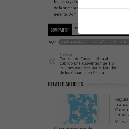
Industria y el de Sostenibilidad, Alfredo He
de la primera teniente de alcalde, Vanesa Viz
gerente, Domingo Martín; y el representante de
tweet
Compartir
Tags
CARGA PARA VEHÍCULOS ELÉCTRICOS EN HE
Previous
Turismo de Canarias libra al
Cabildo una subvención de 1,5
millones para ejecutar el Mirador
de los Canarios en Pájara
Related Articles
Regula
tráfico
Cumbre
limpie
5 agos