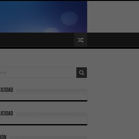
icidad
icidad
ión