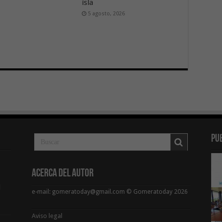
isla
5 agosto, 2026
Pu
Acerca del Autor
d
e-mail: gomeratoday@gmail.com © Gomeratoday 2026
Aviso legal