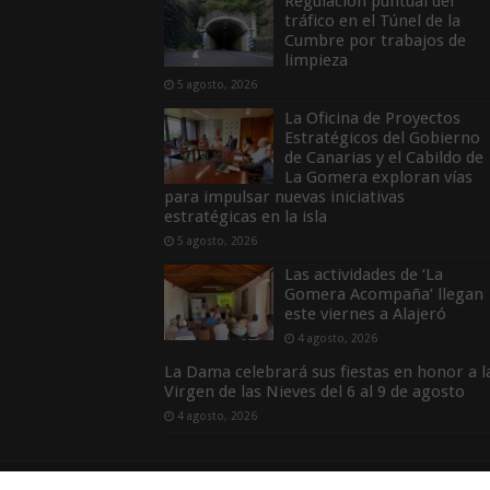
Regulación puntual del
tráfico en el Túnel de la
Cumbre por trabajos de
limpieza
5 agosto, 2026
La Oficina de Proyectos
Estratégicos del Gobierno
de Canarias y el Cabildo de
La Gomera exploran vías
para impulsar nuevas iniciativas
estratégicas en la isla
5 agosto, 2026
Las actividades de ‘La
Gomera Acompaña’ llegan
este viernes a Alajeró
4 agosto, 2026
La Dama celebrará sus fiestas en honor a l
Virgen de las Nieves del 6 al 9 de agosto
4 agosto, 2026