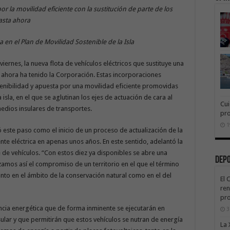
r la movilidad eficiente con la sustitución de parte de los
asta ahora
en el Plan de Movilidad Sostenible de la Isla
iernes, la nueva flota de vehículos eléctricos que sustituye una
 ahora ha tenido la Corporación. Estas incorporaciones
nibilidad y apuesta por una movilidad eficiente promovidas
 isla, en el que se aglutinan los ejes de actuación de cara al
Cui
 medios insulares de transportes.
pr
1
ó este paso como el inicio de un proceso de actualización de la
nte eléctrica en apenas unos años. En este sentido, adelantó la
e de vehículos. “Con estos diez ya disponibles se abre una
Dep
zamos así el compromiso de un territorio en el que el término
nto en el ámbito de la conservación natural como en el del
El 
ren
pro
encia energética que de forma inminente se ejecutarán en
3
nsular y que permitirán que estos vehículos se nutran de energía
La 