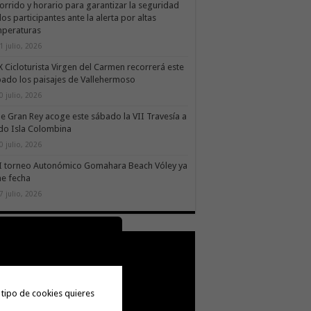
orrido y horario para garantizar la seguridad
los participantes ante la alerta por altas
mperaturas
1 julio, 2026
X Cicloturista Virgen del Carmen recorrerá este
ado los paisajes de Vallehermoso
0 julio, 2026
le Gran Rey acoge este sábado la VII Travesía a
do Isla Colombina
0 julio, 2026
II torneo Autonómico Gomahara Beach Vóley ya
ne fecha
7 julio, 2026
 tipo de cookies quieres