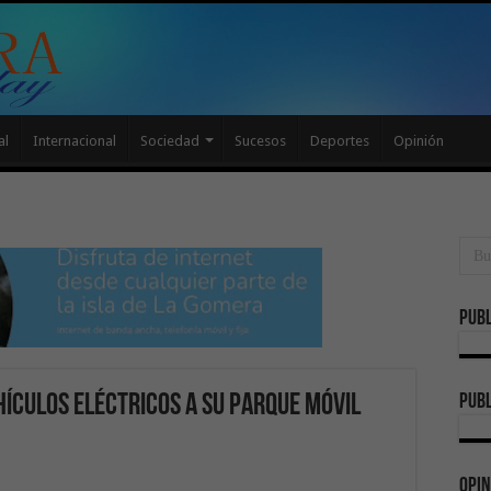
al
Internacional
Sociedad
Sucesos
Deportes
Opinión
Publ
publ
hículos eléctricos a su parque móvil
Opin