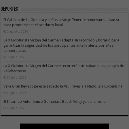
Deportes
El Cabildo de La Gomera y el Costa Adeje Tenerife renuevan su alianza
para promocionar el producto local
3 agosto, 2026
La X Cicloturista Virgen del Carmen adapta su recorrido y horario para
garantizar la seguridad de los participantes ante la alerta por altas
temperaturas
31 julio, 2026
La X Cicloturista Virgen del Carmen recorrerá este sábado los paisajes de
Vallehermoso
30 julio, 2026
Valle Gran Rey acoge este sábado la VII Travesía a Nado Isla Colombina
30 julio, 2026
El II torneo Autonómico Gomahara Beach Vóley ya tiene fecha
27 julio, 2026