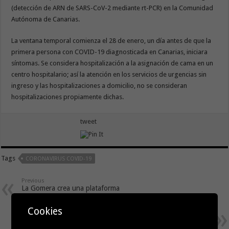
(detección de ARN de SARS-CoV-2 mediante rt-PCR) en la Comunidad
Autónoma de Canarias.
La ventana temporal comienza el 28 de enero, un día antes de que la
primera persona con COVID-19 diagnosticada en Canarias, iniciara
síntomas. Se considera hospitalización a la asignación de cama en un
centro hospitalario; así la atención en los servicios de urgencias sin
ingreso y las hospitalizaciones a domicilio, no se consideran
hospitalizaciones propiamente dichas.
tweet
Tags
CORONAVIRUS COVID-19
Previous
La Gomera crea una plataforma
de venta online para el sector
comercial y artesanal
Cookies
Next
Jesús Ramos (ASG) aboga por
impulsar el sector primario y la