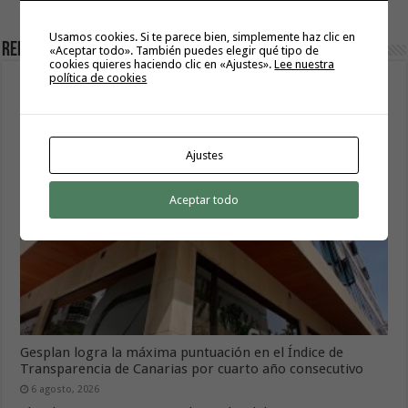
industria en la economía canaria
Usamos cookies. Si te parece bien, simplemente haz clic en
Related Articles
«Aceptar todo». También puedes elegir qué tipo de
cookies quieres haciendo clic en «Ajustes».
Lee nuestra
política de cookies
Sanidad adjudica 106 ecógrafos por casi tres millones de
euros para varios hospitales del SCS
7 agosto, 2026
Ajustes
Aceptar todo
Gesplan logra la máxima puntuación en el Índice de
Transparencia de Canarias por cuarto año consecutivo
6 agosto, 2026