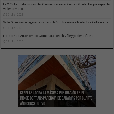
La X Cicloturista Virgen del Carmen recorrerá este sábado los paisajes de
Vallehermoso
30 julio, 2026
Valle Gran Rey acoge este sábado la VII Travesía a Nado Isla Colombina
30 julio, 2026
El II torneo Autonómico Gomahara Beach Vóley ya tiene fecha
27 julio, 2026
Gesplan logra la máxima puntuación en el
El Gobierno canario concede ayudas del
Transición Ecológica coordina con Ashotel su
Visocan incorpora 170 pisos a su parque de
Sanidad refuerza la capacidad diagnóstica de
Índice de Transparencia de Canarias por cuarto
POSEICAN-Pesca al sector por valor de 7,09 M€
adhesión a la Red de Refugios Climáticos de
vivienda protegida en régimen de alquiler
los centros de salud con el impulso de la
El Gobierno de Canarias convoca el Concurso de
año consecutivo
tras aumentar las cuantías
Canarias
asequible de Tenerife
ecografía clínica
Sal Marina Agrocanarias 2026