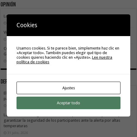
Opinión
La Gomera transforma su modelo energético
2 agosto, 2026
Cookies
Vivir donde se estudia: una cuestión de igualdad entre islas
26 julio, 2026
Usamos cookies. Si te parece bien, simplemente haz clic en
Cuidar es avanzar: el escudo social que sostiene el progreso de La
«Aceptar todo». También puedes elegir qué tipo de
Gomera
cookies quieres haciendo clic en «Ajustes».
Lee nuestra
19 julio, 2026
política de cookies
Deportes
Ajustes
El Cabildo de La Gomera y el Costa Adeje Tenerife renuevan su alianza
para promocionar el producto local
Aceptar todo
3 agosto, 2026
La X Cicloturista Virgen del Carmen adapta su recorrido y horario para
garantizar la seguridad de los participantes ante la alerta por altas
temperaturas
31 julio, 2026