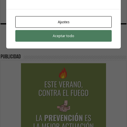
El Gobierno canario concede ayudas del POSEICAN-Pesca
al sector por valor de 7,09 M€ tras aumentar las cuantías
6 agosto, 2026
Ajustes
Aceptar todo
Publicidad