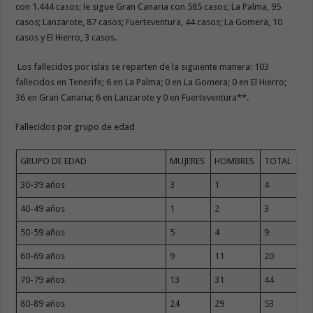
con 1.444 casos; le sigue Gran Canaria con 585 casos; La Palma, 95
casos; Lanzarote, 87 casos; Fuerteventura, 44 casos; La Gomera, 10
casos y El Hierro, 3 casos.
Los fallecidos por islas se reparten de la siguiente manera: 103
fallecidos en Tenerife; 6 en La Palma; 0 en La Gomera; 0 en El Hierro;
36 en Gran Canaria; 6 en Lanzarote y 0 en Fuerteventura**.
Fallecidos por grupo de edad
GRUPO DE EDAD
MUJERES
HOMBRES
TOTAL
30-39 años
3
1
4
40-49 años
1
2
3
50-59 años
5
4
9
60-69 años
9
11
20
70-79 años
13
31
44
80-89 años
24
29
53