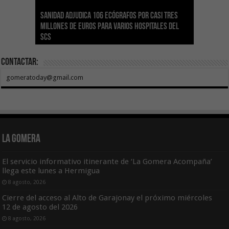
Sanidad adjudica 106 ecógrafos por casi tres
Gesplan logra la máxima puntuación en el
El Gobierno canario concede ayudas del
Transición Ecológica coordina con Ashotel su
Visocan incorpora 170 pisos a su parque de
Sanidad refuerza la capacidad diagnóstica de
millones de euros para varios hospitales del
Índice de Transparencia de Canarias por cuarto
POSEICAN-Pesca al sector por valor de 7,09 M€
adhesión a la Red de Refugios Climáticos de
vivienda protegida en régimen de alquiler
los centros de salud con el impulso de la
SCS
año consecutivo
tras aumentar las cuantías
Canarias
asequible de Tenerife
ecografía clínica
Contactar:
gomeratoday@gmail.com
La Gomera
El servicio informativo itinerante de ‘La Gomera Acompaña’
llega este lunes a Hermigua
8 agosto, 2026
Cierre del acceso al Alto de Garajonay el próximo miércoles
12 de agosto del 2026
8 agosto, 2026