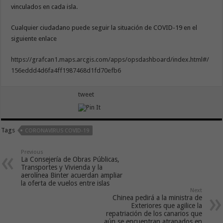
vinculados en cada isla.
Cualquier ciudadano puede seguir la situación de COVID-19 en el
siguiente enlace
https://grafcan1.maps.arcgis.com/apps/opsdashboard/index.html#/
156eddd4d6fa4ff1987468d1fd70efb6
tweet
Tags
CORONAVIRUS COVID-19
Previous
La Consejería de Obras Públicas,
Transportes y Vivienda y la
aerolínea Binter acuerdan ampliar
la oferta de vuelos entre islas
Next
Chinea pedirá a la ministra de
Exteriores que agilice la
repatriación de los canarios que
aún se encuentran atrapados en