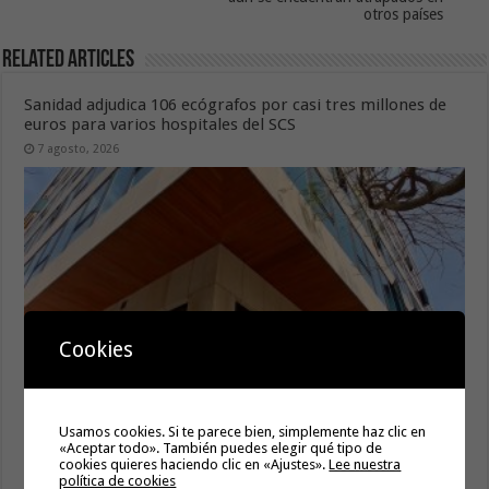
otros países
Related Articles
Sanidad adjudica 106 ecógrafos por casi tres millones de
euros para varios hospitales del SCS
7 agosto, 2026
Cookies
Gesplan logra la máxima puntuación en el Índice de
Usamos cookies. Si te parece bien, simplemente haz clic en
Transparencia de Canarias por cuarto año consecutivo
«Aceptar todo». También puedes elegir qué tipo de
cookies quieres haciendo clic en «Ajustes».
Lee nuestra
6 agosto, 2026
política de cookies